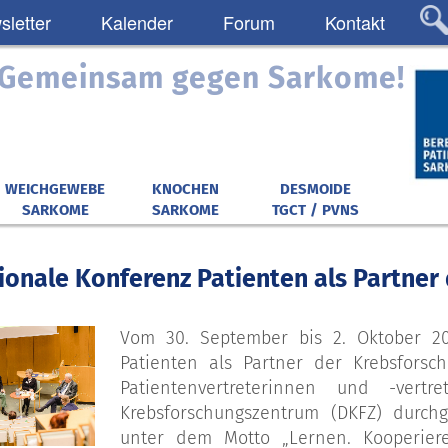
letter
Kalender
Forum
Kontakt
: Gemeinsam gegen Sarkome!
WEICHGEWEBE
KNOCHEN
DESMOIDE
SARKOME
SARKOME
TGCT / PVNS
tionale Konferenz Patienten als Partne
Vom 30. September bis 2. Oktober 20
Patienten als Partner der Krebsforsc
Patientenvertreterinnen und -vert
Krebsforschungszentrum (DKFZ) durchg
unter dem Motto „Lernen. Kooperier