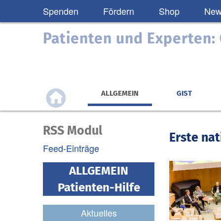
Spenden
Fördern
Shop
News
Patienten und Experten
ALLGEMEIN
GIST
RSS Modul
Erste na
Feed-Einträge
ALLGEMEIN
Patienten-Hilfe
Aktuelles