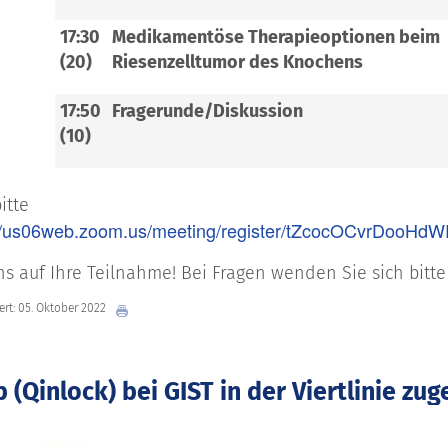
17:30
Medikamentöse Therapieoptionen beim
(20)
Riesenzelltumor des Knochens
17:50
Fragerunde/Diskussion
(10)
itte
://us06web.zoom.us/meeting/register/tZcocOCvrDoo
ns auf Ihre Teilnahme! Bei Fragen wenden Sie sich bitt
iert: 05. Oktober 2022
b (Qinlock) bei GIST in der Viertlinie zu