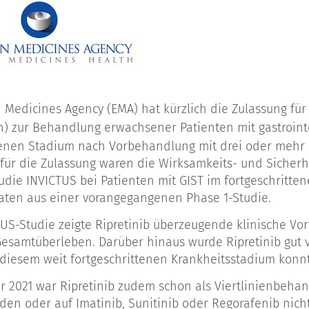
 Medicines Agency (EMA) hat kürzlich die Zulassung fü
n) zur Behandlung erwachsener Patienten mit gastroin
tenen Stadium nach Vorbehandlung mit drei oder mehr K
is für die Zulassung waren die Wirksamkeits- und Sicher
udie INVICTUS bei Patienten mit GIST im fortgeschritte
aten aus einer vorangegangenen Phase 1-Studie.
TUS-Studie zeigte Ripretinib überzeugende klinische Vo
esamtüberleben. Darüber hinaus wurde Ripretinib gut 
 diesem weit fortgeschrittenen Krankheitsstadium konn
 2021 war Ripretinib zudem schon als Viertlinienbehan
nden oder auf Imatinib, Sunitinib oder Regorafenib ni