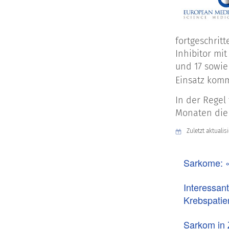
fortgeschrit
Inhibitor mi
und 17 sowie
Einsatz komm
In der Regel
Monaten die 
Zuletzt aktualis
Sarkome: 
Interessan
Krebspatie
Sarkom in 