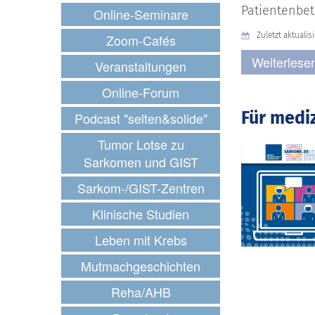
Patientenbet
Online-Seminare
Zuletzt aktualis
Zoom-Cafés
Weiterlese
Veranstaltungen
Online-Forum
Für medi
Podcast "selten&solide"
Tumor Lotse zu
Sarkomen und GIST
Sarkom-/GIST-Zentren
Klinische Studien
Leben mit Krebs
Mutmachgeschichten
Reha/AHB