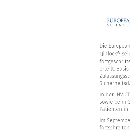
Die European
Qinlock® sei
fortgeschrit
erteilt. Bas
Zulassungsst
Sicherheitsd
In der INVIC
sowie beim G
Patienten in
Im September
fortschreite