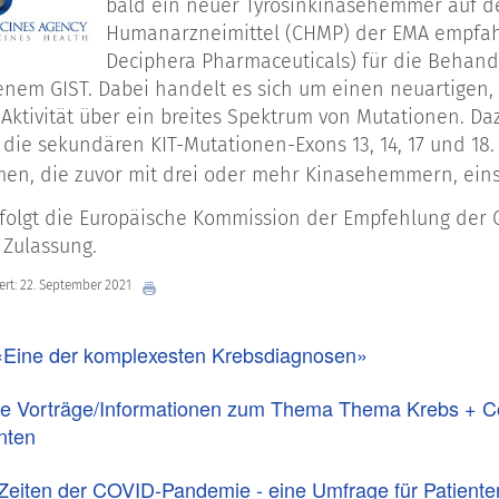
bald ein neuer Tyrosinkinasehemmer auf d
Humanarzneimittel (CHMP) der EMA empfahl 
Deciphera Pharmaceuticals) für die Behan
tenem GIST. Dabei handelt es sich um einen neuartigen
t Aktivität über ein breites Spektrum von Mutationen. Da
 die sekundären KIT-Mutationen-Exons 13, 14, 17 und 18.
en, die zuvor mit drei oder mehr Kinasehemmern, eins
 folgt die Europäische Kommission der Empfehlung der CH
Zulassung.
iert: 22. September 2021
«Eine der komplexesten Krebsdiagnosen»
te Vorträge/Informationen zum Thema Thema Krebs + C
nten
Zeiten der COVID-Pandemie - eine Umfrage für Patiente