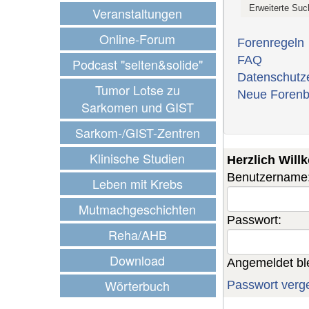
Veranstaltungen
Online-Forum
Forenregeln
FAQ
Podcast "selten&solide"
Datenschutz
Tumor Lotse zu
Neue Forenb
Sarkomen und GIST
Sarkom-/GIST-Zentren
Klinische Studien
Herzlich Wil
Benutzername
Leben mit Krebs
Mutmachgeschichten
Passwort:
Reha/AHB
Download
Angemeldet bl
Wörterbuch
Passwort verg