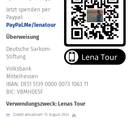
Jetzt spenden per
Paypal:
PayPal.Me/lenatour
Überweisung
Deutsche Sarkom-
Stiftung
Volksbank
Mittelhessen
IBAN: DE51 5139 0000 0073 1063 11
BIC: VBMHDE5F
Verwendungszweck: Lenas Tour
Zuletzt aktualisiert: 13. August 2024