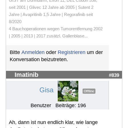
GIST am Dünndarm, Exon 11, DEL Codon 558,
seit 2001 | Glivec 12 Jahre ab 2005 | Sutent 2
Jahre | Avapritinib 1,5 Jahre | Regorafinib seit
8/2020
4 Bauchoperationen wegen Tumorentfernung 2002
| 2005 | 2013 | 2017 zusätzl. Gallenblase...
Bitte
Anmelden
oder
Registrieren
um der
Konversation beizutreten.
Imatinib
#839
Gisa
Offline
Benutzer
Beiträge: 196
Ah, dann ist nun endlich klar, wie lange