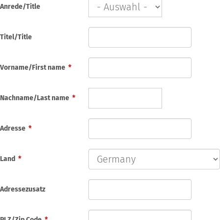
Anrede/Title
Titel/Title
Vorname/First name
*
Nachname/Last name
*
Adresse
*
Land
*
Adressezusatz
PLZ/Zip Code
*