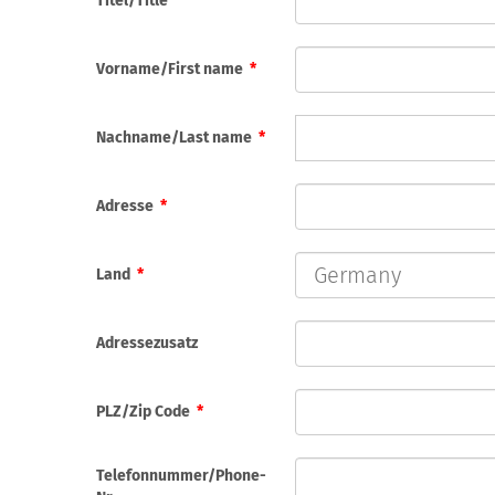
Titel/Title
Vorname/First name
*
Nachname/Last name
*
Adresse
*
Land
*
Adressezusatz
PLZ/Zip Code
*
Telefonnummer/Phone-