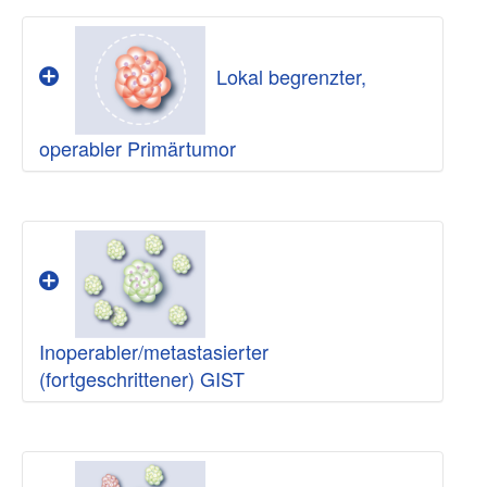
Lokal begrenzter,
operabler Primärtumor
Bei diesem ersten Erkrankungsstadium
handelt es sich um den lokal begrenzten
Ursprungstumor, der noch keine
Metastasen
gebildet hat. In der Regel sind
diese Primärtumoren gut und im Gesunden
operierbar (resektabel).
Inoperabler/metastasierter
(fortgeschrittener) GIST
Hier spielt die
Operation eine
Bis zum Jahr 2000 bestand die einzige
zentrale Rolle:
Behandlungsmöglichkeit, auch der
Tumor
Kann der
fortgeschrittenen Erkrankung, in der