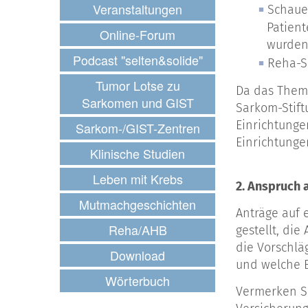
Veranstaltungen
Schauen
Patien
Online-Forum
wurden
Podcast "selten&solide"
Reha-S
Tumor Lotse zu
Da das Thema
Sarkomen und GIST
Sarkom-Stift
Einrichtunge
Sarkom-/GIST-Zentren
Einrichtunge
Klinische Studien
Leben mit Krebs
2. Anspruch
Mutmachgeschichten
Anträge auf
Reha/AHB
gestellt, di
die Vorschlä
Download
und welche E
Wörterbuch
Vermerken Si