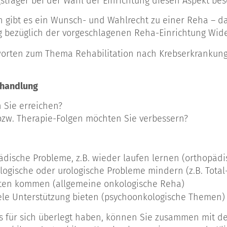
sträger bei der Wahl der Einrichtung diesen Aspekt be
h gibt es ein Wunsch- und Wahlrecht zu einer Reha – d
 bezüglich der vorgeschlagenen Reha-Einrichtung Wid
worten zum Thema Rehabilitation nach Krebserkrankun
Behandlung
 Sie erreichen?
zw. Therapie-Folgen möchten Sie verbessern?
ädische Probleme, z.B. wieder laufen lernen (orthopäd
logische oder urologische Probleme mindern (z.B. Tota
ften kommen (allgemeine onkologische Reha)
ele Unterstützung bieten (psychoonkologische Themen)
 für sich überlegt haben, können Sie zusammen mit d