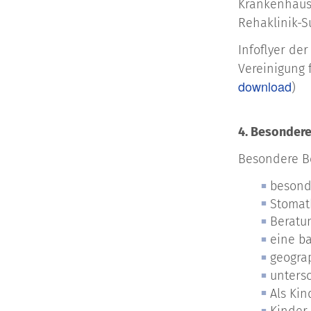
Krankenhause
Rehaklinik-S
Infoflyer de
Vereinigung 
download
)
4. Besondere
Besondere B
besond
Stomat
Beratun
eine b
geograp
untersc
Als Ki