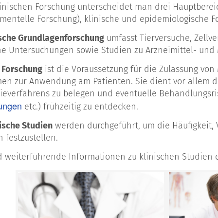
inischen Forschung unterscheidet man drei Hauptbere
imentelle Forschung), klinische und epidemiologische F
sche Grundlagenforschung
umfasst Tierversuche, Zellv
he Untersuchungen sowie Studien zu Arzneimittel- und 
e Forschung
ist die Voraussetzung für die Zulassung v
en zur Anwendung am Patienten. Sie dient vor allem daz
ieverfahrens zu belegen und eventuelle Behandlungsr
ungen
etc.) frühzeitig zu entdecken.
ische Studien
werden durchgeführt, um die Häufigkeit,
 festzustellen.
d weiterführende Informationen zu klinischen Studien e