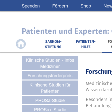
Spenden
Fördern
Shop
News
Patienten und Experten
SARKOM-
PATIENTEN-
F
STIFTUNG
HILFE
Klinische Studien - Infos
Mediziner
Forschun
Forschungsförderpreis
Medizinische
Klinische Studien für
Wissen darüb
Patienten
PROSa-Studie
Besonders in
Behandlungs
PROSa+-Studie