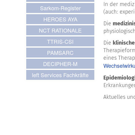
In der mediz
Sarkom-Register
(auch: exper
HEROES AYA
Die
medizini
NCT RATIONALE
physiologisc
TTRIS-CSI
Die
klinisch
Therapieform
PAMSARC
eines Therap
DECIPHER-M
Wechselwirk
left Services Fachkräfte
Epidemiolog
Erkrankungen
Aktuelles un