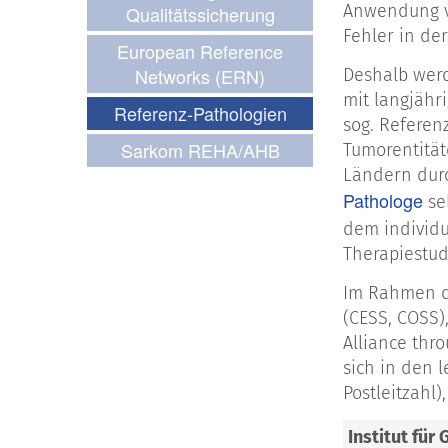
Anwendung vo
Qualitätssicherung
Fehler in de
European Reference
Networks (ERN)
Deshalb werd
mit langjähr
Referenz-Pathologien
sog. Referen
Sarkom REHA/AHB
Tumorentität
Ländern durc
Pathologe
sel
dem individu
Therapiestud
Im Rahmen d
(CESS, COSS)
Alliance thr
sich in den 
Postleitzahl)
Institut für