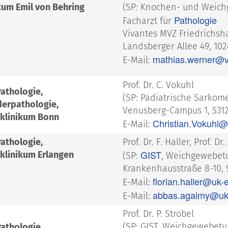
kum Emil von Behring
(SP: Knochen- und Weic
Pathologie
Facharzt für
Vivantes MVZ Friedrichsh
Landsberger Allee 49, 102
mathias.werner@v
E-Mail:
Prof. Dr. C. Vokuhl
Pathologie,
(SP: Pädiatrische Sarkom
derpathologie,
Venusberg-Campus 1, 531
sklinikum Bonn
Christian.Vokuhl
E-Mail:
Pathologie,
Prof. Dr. F. Haller, Prof. Dr
GIST
sklinikum Erlangen
(SP:
, Weichgewebet
Krankenhausstraße 8-10, 
florian.haller@uk-
E-Mail:
abbas.agaimy@uk-
E-Mail:
Prof. Dr. P. Ströbel
(SP: GIST, Weichgewebet
Pathologie,