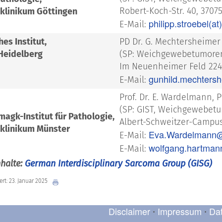
Robert-Koch-Str. 40, 3707
sklinikum Göttingen
philipp.stroebel(a
E-Mail:
es Institut,
PD Dr. G. Mechtersheimer
 Heidelberg
(SP: Weichgewebetumore
Im Neuenheimer Feld 224
gunhild.mechters
E-Mail:
Prof. Dr. E. Wardelmann, 
(SP: GIST, Weichgewebet
agk-Institut für Pathologie,
Albert-Schweitzer-Campus
sklinikum Münster
Eva.Wardelmann@
E-Mail:
wolfgang.hartma
E-Mail:
nhalte:
German Interdisciplinary Sarcoma Group (GISG)
ert: 23. Januar 2025
Disclaimer
Impressum
Da
•
•