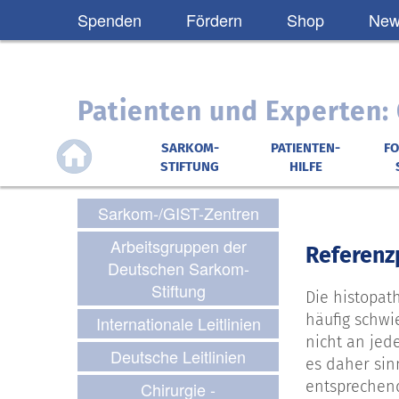
Spenden
Fördern
Shop
News
Patienten und Experten
SARKOM-
PATIENTEN-
F
STIFTUNG
HILFE
Sarkom-/GIST-Zentren
Arbeitsgruppen der
Referenz
Deutschen Sarkom-
Stiftung
Die histopat
häufig schwi
Internationale Leitlinien
nicht an jed
Deutsche Leitlinien
es daher sin
entsprechend
Chirurgie -