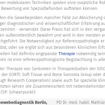
n molekularen Techniken spielen eine zusätzliche Rolle
r Bewertung von Spezialbefunden auftreten können.
en die Gewebeproben mancher Fälle zur Absicherung de
iger diagnostischer und wissenschaftlicher Erfahrung 
zzentren - versendet. Diese Praxis hat sich in den verg
en außerordentlich bewährt und wird in den meisten 
hgeführt. Die Notwendigkeit zur Referenzpathologie e
bst, oder sie ergibt sich aus besonderen klinischen Erf
Therapie
ellen Fall definitiv angepasste
notwendig sein
ien ist eine referenzpathologische Begutachtung in alle
er Therapie von Sarkomen in Therapiestudien der GISG
, der EORTC Soft Tissue and Bone Sarcoma Group oder
ough Research Cooperation) sowie auch für spezielle kli
letzten Jahren die Zusammenarbeit mit nebenstehende
, (SP: Schwerpunkt):
 Gewebediagnostik Berlin,
PD Dr. med. habil. Mathi