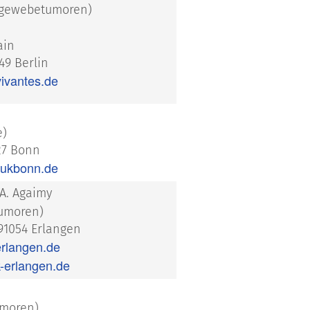
hgewebetumoren)
ain
49 Berlin
ivantes.de
e)
27 Bonn
@ukbonn.de
. A. Agaimy
umoren)
91054 Erlangen
erlangen.de
erlangen.de
umoren)