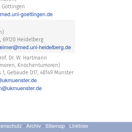
5 Göttingen
t)med.uni-goettingen.de
n)
, 69120 Heidelberg
heimer@med.uni-heidelberg.de
Prof. Dr. W. Hartmann
umoren, Knochentumoren)
 1, Gebäude D17, 48149 Münster
ukmuenster.de
nn@ukmuenster.de
tenschutz
Archiv
Sitemap
Linktree
•
•
•