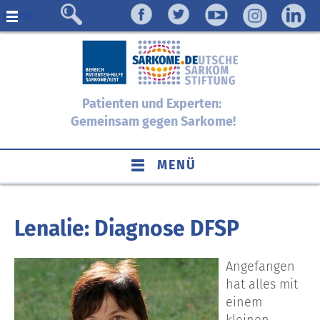
Menü
Patienten und Experten:
Gemeinsam gegen Sarkome!
MENÜ
Lenalie: Diagnose DFSP
Angefangen
hat alles mit
einem
kleinen