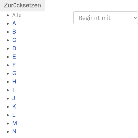
Alle
A
B
C
D
E
F
G
H
I
J
K
L
M
N