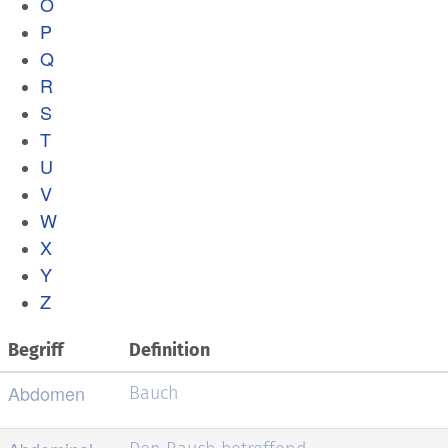
O
P
Q
R
S
T
U
V
W
X
Y
Z
Begriff
Definition
Abdomen
Bauch