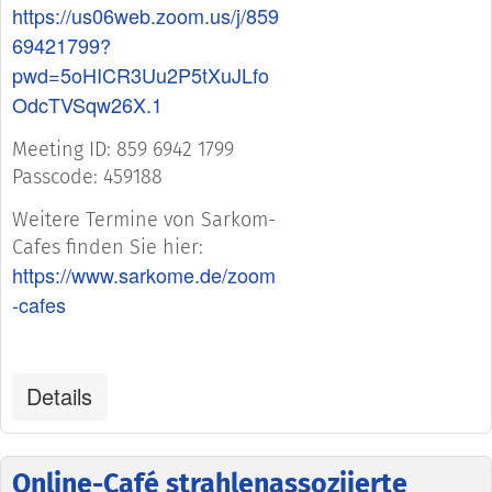
https://us06web.zoom.us/j/859
69421799?
pwd=5oHICR3Uu2P5tXuJLfo
OdcTVSqw26X.1
Meeting ID: 859 6942 1799
Passcode: 459188
Weitere Termine von Sarkom-
Cafes finden Sie hier:
https://www.sarkome.de/zoom
-cafes
Details
Online-Café strahlenassoziierte