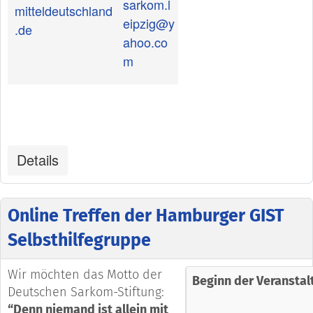
sarkom.l
mitteldeutschland
eipzig@y
.de
ahoo.co
m
Details
Online Treffen der Hamburger GIST
Selbsthilfegruppe
Wir möchten das Motto der
Beginn der Veranstal
Deutschen Sarkom-Stiftung:
“Denn niemand ist allein mit