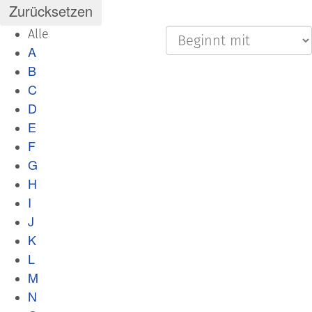
Alle
A
B
C
D
E
F
G
H
I
J
K
L
M
N