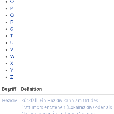
O
P
Q
R
S
T
U
V
W
X
Y
Z
Begriff
Definition
Rezidiv
Rezidiv
Rückfall. Ein
kann am Ort des
Lokalrezidiv
Ersttumors entstehen (
) oder als
Absiedelungen in anderen Organen =