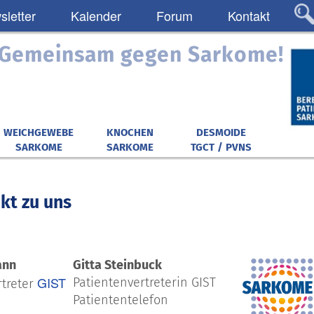
letter
Kalender
Forum
Kontakt
: Gemeinsam gegen Sarkome!
WEICHGEWEBE
KNOCHEN
DESMOIDE
SARKOME
SARKOME
TGCT / PVNS
kt zu uns
ann
Gitta Steinbuck
GIST
Patientenvertreterin GIST
rtreter
Patiententelefon