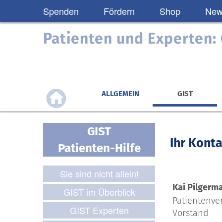
Spenden
Fördern
Shop
News
Patienten und Experten
ALLGEMEIN
GIST
GIST
Ihr Konta
Patienten-Hilfe
Sie sind nicht allein!
Kai Pilgerm
GIST im Überblick
Patientenve
GIST Experten
Vorstand