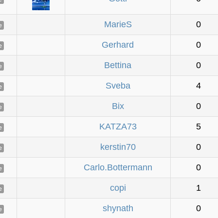
MarieS
0
e
Gerhard
0
e
Bettina
0
e
Sveba
4
e
Bix
0
e
KATZA73
5
e
kerstin70
0
e
Carlo.Bottermann
0
e
copi
1
e
shynath
0
e