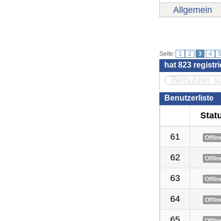
Allgemein
Benutzer
Seite:
1
2
3
4
hat
823
registr
Benutzerliste
Stat
61
Offlin
62
Offlin
63
Offlin
64
Offlin
65
Offlin