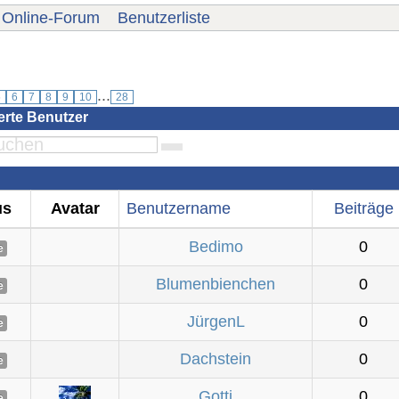
Online-Forum
Benutzerliste
...
5
6
7
8
9
10
28
ierte Benutzer
us
Avatar
Benutzername
Beiträge
Bedimo
0
e
Blumenbienchen
0
e
JürgenL
0
e
Dachstein
0
e
Gotti
0
e