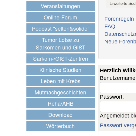
Veranstaltungen
Online-Forum
Forenregeln
FAQ
Podcast "selten&solide"
Datenschutz
Tumor Lotse zu
Neue Forenb
Sarkomen und GIST
Sarkom-/GIST-Zentren
Klinische Studien
Herzlich Wil
Benutzername
Leben mit Krebs
Mutmachgeschichten
Passwort:
Reha/AHB
Download
Angemeldet bl
Wörterbuch
Passwort verg