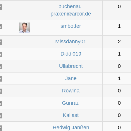
buchenau-
0
e
praxen@arcor.de
smbotter
1
e
Missdanny01
2
e
Diddi019
1
e
Ullabrecht
0
e
Jane
1
e
Rowina
0
e
Gunrau
0
e
Kallast
0
e
Hedwig Janßen
0
e