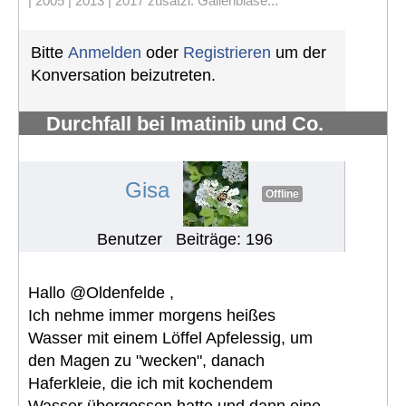
| 2005 | 2013 | 2017 zusätzl. Gallenblase...
Bitte
Anmelden
oder
Registrieren
um der
Konversation beizutreten.
Durchfall bei Imatinib und Co.
bekämpfen
#678
Gisa
Offline
Benutzer
Beiträge: 196
Hallo @Oldenfelde ,
Ich nehme immer morgens heißes
Wasser mit einem Löffel Apfelessig, um
den Magen zu "wecken", danach
Haferkleie, die ich mit kochendem
Wasser übergossen hatte und dann eine