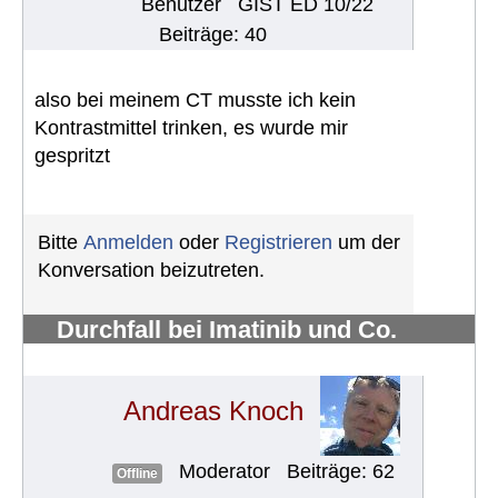
Benutzer
GIST ED 10/22
Beiträge: 40
also bei meinem CT musste ich kein
Kontrastmittel trinken, es wurde mir
gespritzt
Bitte
Anmelden
oder
Registrieren
um der
Konversation beizutreten.
Durchfall bei Imatinib und Co.
bekämpfen
#724
Andreas Knoch
Moderator
Beiträge: 62
Offline