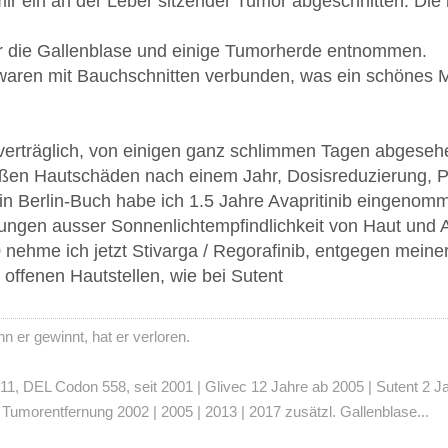
ir ein an der Leber sitzender Tumor abgeschnitten. Die 
r die Gallenblase und einige Tumorherde entnommen.
 waren mit Bauchschnitten verbunden, was ein schönes M
 verträglich, von einigen ganz schlimmen Tagen abgeseh
roßen Hautschäden nach einem Jahr, Dosisreduzierung,
in Berlin-Buch habe ich 1.5 Jahre Avapritinib eingenomm
ngen ausser Sonnenlichtempfindlichkeit von Haut und 
0 nehme ich jetzt Stivarga / Regorafinib, entgegen mein
offenen Hautstellen, wie bei Sutent
 er gewinnt, hat er verloren.
 DEL Codon 558, seit 2001 | Glivec 12 Jahre ab 2005 | Sutent 2 Jahre
umorentfernung 2002 | 2005 | 2013 | 2017 zusätzl. Gallenblase...