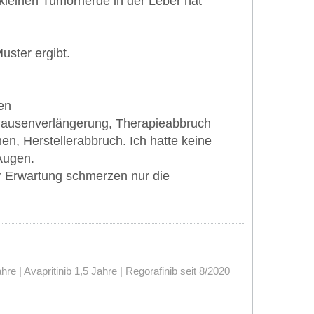
kleinen Tumorherde in der Leber hat
uster ergibt.
en
 Pausenverlängerung, Therapieabbruch
en, Herstellerabbruch. Ich hatte keine
Augen.
er Erwartung schmerzen nur die
 | Avapritinib 1,5 Jahre | Regorafinib seit 8/2020