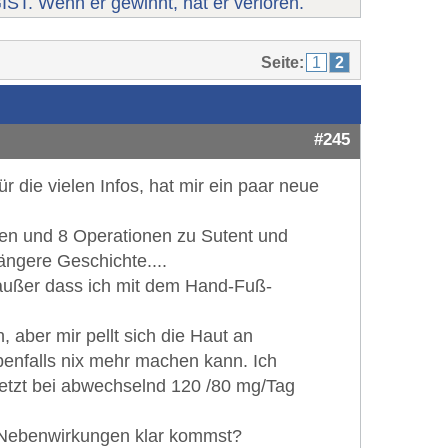
IST. Wenn er gewinnt, hat er verloren.
Seite:
1
2
#245
r die vielen Infos, hat mir ein paar neue
ien und 8 Operationen zu Sutent und
ängere Geschichte....
, außer dass ich mit dem Hand-Fuß-
 aber mir pellt sich die Haut an
enfalls nix mehr machen kann. Ich
etzt bei abwechselnd 120 /80 mg/Tag
en Nebenwirkungen klar kommst?