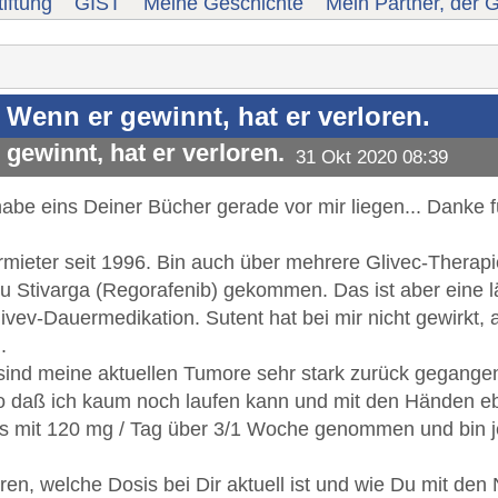
iftung
GIST
Meine Geschichte
Mein Partner, der G
 Wenn er gewinnt, hat er verloren.
gewinnt, hat er verloren.
31 Okt 2020 08:39
habe eins Deiner Bücher gerade vor mir liegen... Danke fü
mieter seit 1996. Bin auch über mehrere Glivec-Therap
zu Stivarga (Regorafenib) gekommen. Das ist aber eine l
livev-Dauermedikation. Sutent hat bei mir nicht gewirkt
.
sind meine aktuellen Tumore sehr stark zurück gegangen,
 daß ich kaum noch laufen kann und mit den Händen eb
us mit 120 mg / Tag über 3/1 Woche genommen und bin j
ren, welche Dosis bei Dir aktuell ist und wie Du mit d