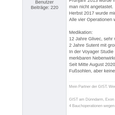
Frühjahr 2013 wurde m
Benutzer
man nicht angetastet.
Beiträge: 220
Herbst 2017 wurde mi
Alle vier Operationen
Medikation:
12 Jahre Glivec, sehr
2 Jahre Sutent mit g
In der Voyager Studie 
merkbaren Nebenwirku
Seit Mitte August 202
Fußsohlen, aber keine 
Mein Partner der GIST. Wenn
GIST am Dünndarm, Exon 11,
4 Bauchoperationen wegen T