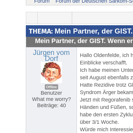
Forum
Forum der Deutschen Sarkom-St
THEMA:
Mein Partner, der GIST.
Mein Partner, der GIST. Wenn er 
Jürgen vom
Hallo Oldenfelde, ich 
Dorf
Einblicke verschafft.
Ich habe meinen Unter
seit August ebenfalls 
Hatte Rezidive trotz G
Offline
Syndrom Ärger bekam
Benutzer
What me worry?
Jetzt mit Regorafenib 
Beiträge: 40
Händen und Füßen, so
habe den ersten Zykl
über 3/1 Woche.
Würde mich Interessie