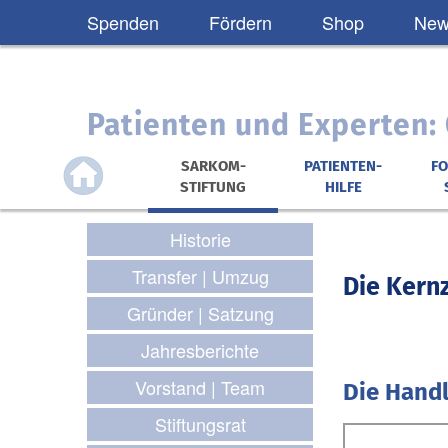
Spenden
Fördern
Shop
News
Patienten und Experten
SARKOM-
PATIENTEN-
F
STIFTUNG
HILFE
Historie
Transfer | Umzug
Die Kernz
Gründer | Satzung
Jahresberichte
Vorstand | Team
Die Hand
Stiftungsrat