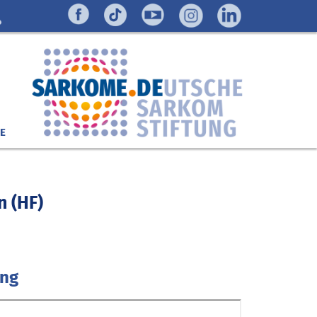
E
n (HF)
ung