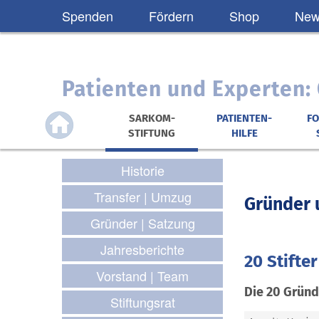
Spenden
Fördern
Shop
News
Patienten und Experten
SARKOM-
PATIENTEN-
F
STIFTUNG
HILFE
Historie
Transfer | Umzug
Gründer 
Gründer | Satzung
Jahresberichte
20 Stifte
Vorstand | Team
Die 20 Gründ
Stiftungsrat