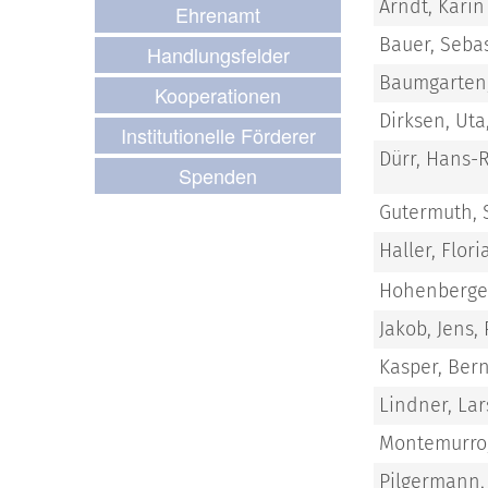
Arndt, Karin
Ehrenamt
Bauer, Sebast
Handlungsfelder
Baumgarten,
Kooperationen
Dirksen, Uta,
Institutionelle Förderer
Dürr, Hans-R
Spenden
Gutermuth,
Haller, Flori
Hohenberger,
Jakob, Jens, 
Kasper, Bern
Lindner, Lars
Montemurro,
Pilgermann,