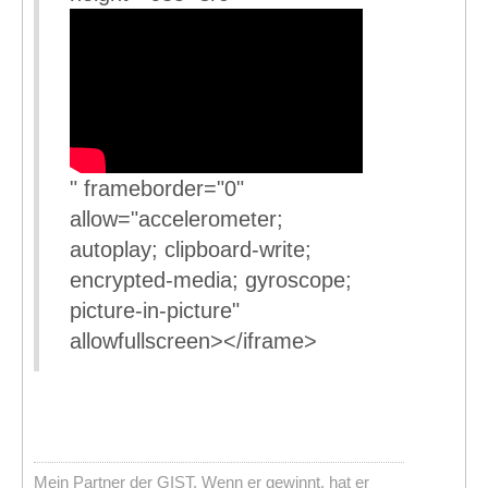
" frameborder="0"
allow="accelerometer;
autoplay; clipboard-write;
encrypted-media; gyroscope;
picture-in-picture"
allowfullscreen></iframe>
Mein Partner der GIST. Wenn er gewinnt, hat er