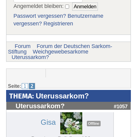
Angemeldet bleiben:
Passwort vergessen?
Benutzername
vergessen?
Registrieren
Forum
Forum der Deutschen Sarkom-
Stiftung
Weichgewebesarkome
Uterussarkom?
Seite:
1
2
THEMA:
Uterussarkom?
Uterussarkom?
#1057
Gisa
Offline