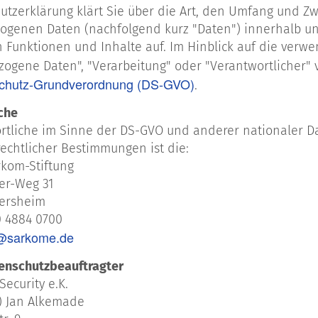
utzerklärung klärt Sie über die Art, den Umfang und Z
ogenen Daten (nachfolgend kurz "Daten") innerhalb u
Funktionen und Inhalte auf. Im Hinblick auf die verwen
ogene Daten", "Verarbeitung" oder "Verantwortlicher" v
schutz-Grundverordnung (DS-GVO)
.
che
rtliche im Sinne der DS-GVO und anderer nationaler D
echtlicher Bestimmungen ist die:
kom-Stiftung
er-Weg 31
fersheim
0 4884 0700
@sarkome.de
enschutzbeauftragter
ecurity e.K.
H) Jan Alkemade