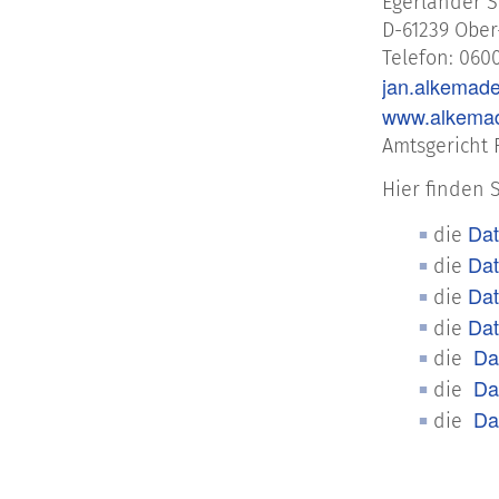
Egerländer St
D-61239 Obe
Telefon: 060
jan.alkemad
www.alkemad
Amtsgericht 
Hier finden 
Dat
die
Dat
die
Dat
die
Dat
die
Dat
die
Dat
die
Dat
die