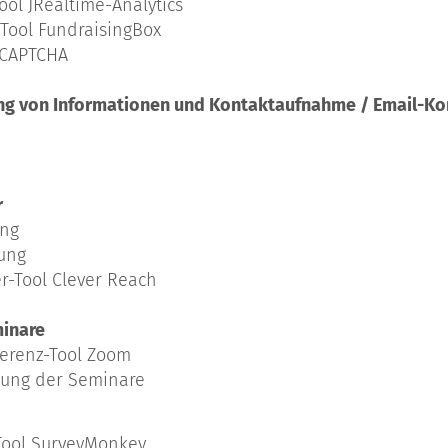
ool JRealtime-Analytics
Tool FundraisingBox
eCAPTCHA
ng von Informationen und Kontaktaufnahme / Email-Ko
r
ung
lung
er-Tool Clever Reach
minare
ferenz-Tool Zoom
nung der Seminare
Tool SurveyMonkey