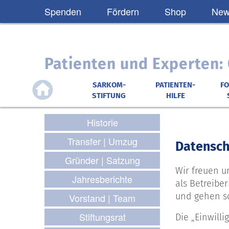
Spenden
Fördern
Shop
News
Patienten und Experten
SARKOM-
PATIENTEN-
F
STIFTUNG
HILFE
Historie
Transfer | Umzug
Datensch
Gründer | Satzung
Wir freuen u
Jahresberichte
als Betreiber
und gehen so
Vorstand | Team
Stiftungsrat
Die „Einwill