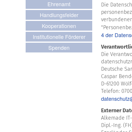
Ehrenamt
Die Datensch
personenbez
Handlungsfelder
verbundenen 
Kooperationen
"Personenbez
4 der Daten
Institutionelle Förderer
Spenden
Verantwortli
Die Verantwo
datenschutzr
Deutsche Sar
Caspar Bend
D-61200 Wöl
Telefon: 070
datenschutz
Externer Dat
Alkemade IT-S
Dipl.-Ing. (F