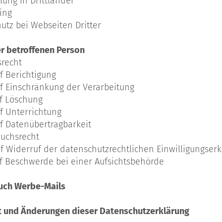
lung in Drittländer
ing
hutz bei Webseiten Dritter
er betroffenen Person
srecht
f Berichtigung
uf Einschränkung der Verarbeitung
uf Löschung
uf Unterrichtung
uf Datenübertragbarkeit
ruchsrecht
uf Widerruf der datenschutzrechtlichen Einwilligungser
uf Beschwerde bei einer Aufsichtsbehörde
ruch Werbe-Mails
ät und Änderungen dieser Datenschutzerklärung