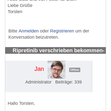
Liebe Grüße
Torsten
Bitte
Anmelden
oder
Registrieren
um der
Konversation beizutreten.
Ripretinib verschrieben bekommen-
aber wer kann es mir besorgen?
#1495
Jan
Offline
Administrator
Beiträge: 339
Hallo Torsten,