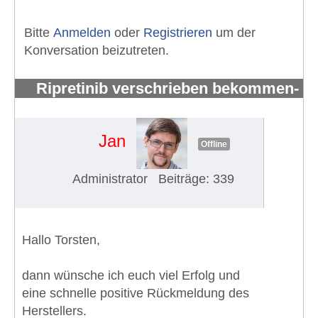
Bitte
Anmelden
oder
Registrieren
um der
Konversation beizutreten.
Ripretinib verschrieben bekommen-
aber wer kann es mir besorgen?
#1503
Jan
Offline
Administrator
Beiträge: 339
Hallo Torsten,
dann wünsche ich euch viel Erfolg und
eine schnelle positive Rückmeldung des
Herstellers.