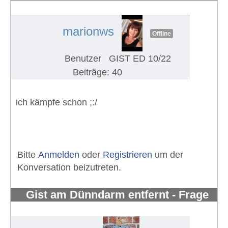
zu Glivec Nebenwirkungen
#1284
marionws
Offline
Benutzer
GIST ED 10/22
Beiträge: 40
ich kämpfe schon ;:/
Bitte
Anmelden
oder
Registrieren
um der
Konversation beizutreten.
Gist am Dünndarm entfernt - Frage
zu Glivec Nebenwirkungen
#1266