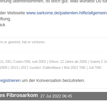
einung übereinstimmen, ist doch gut. Was würdest Du t
f der Webseite
www.sarkome.de/patienten-hilfe/allgemein
ftung.
ück
 er gewinnt, hat er verloren.
 DEL Codon 558, seit 2001 | Glivec 12 Jahre ab 2005 | Sutent 2 Jahre
2005 | 2013 | 2017 zusätzl. Gallenblase | Mai 2022 TAE | Juli TAE
egistrieren
um der Konversation beizutreten.
des Fibrosarkom
27 Jul 2022 06:45