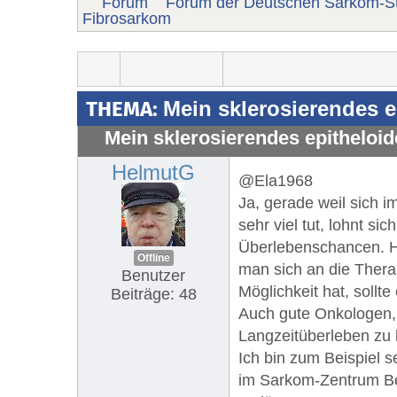
Forum
Forum der Deutschen Sarkom-St
Fibrosarkom
THEMA:
Mein sklerosierendes 
Mein sklerosierendes epitheloi
HelmutG
@Ela1968
Ja, gerade weil sich 
sehr viel tut, lohnt 
Überlebenschancen. He
Offline
man sich an die Thera
Benutzer
Möglichkeit hat, sollt
Beiträge: 48
Auch gute Onkologen, 
Langzeitüberleben zu 
Ich bin zum Beispiel 
im Sarkom-Zentrum Ber