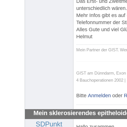
Das Erst- und Zweitm
unterschiedlich wären.
Mehr Infos gibt es au
Telefonnummer der Sti
Alles Gute und viel Gl
Helmut
Mein Partner der GIST. Wenn
GIST am Dünndarm, Exon 11,
4 Bauchoperationen 2002 | 
Bitte
Anmelden
oder
R
Mein sklerosierendes epitheloi
SDPunkt
Hallo zusammen,