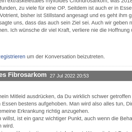
ein extraskelettales myxoides Chondrosarkom, was 2018
nden, zu viele für eine OP. Seitdem ist auch er in Ess
trient, bisher ist Stillstand angesagt und es geht ihm 
sagte uns, dass das auch sein Ziel sei. Auch wir geben n
n. Ich wünsche dir viel Kraft, verliere nie die Hoffnung 
egistrieren
um der Konversation beizutreten.
des Fibrosarkom
27 Jul 2022 20:53
in Mitleid ausdrücken, da Du wirklich schwer getroffen 
n Essen bestens aufgehoben. Man wird also alles tun, Dir
emeine Erkrankung richtig anzugehen.
 willst, ist ein ganz wichtiger Punkt, auch wenn die Be
 wird.