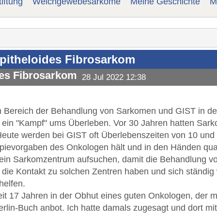
iftung
Weichgewebesarkome
Meine Geschichte
M
epitheloides Fibrosarkom
des Fibrosarkom
28 Jul 2022 12:38
im Bereich der Behandlung von Sarkomen und GIST in de
sich ein "Kampf" ums Überleben. Vor 30 Jahren hatten S
ute werden bei GIST oft Überlebenszeiten von 10 und d
pievorgaben des Onkologen hält und in den Händen qualif
e ein Sarkomzentrum aufsuchen, damit die Behandlung von
die Kontakt zu solchen Zentren haben und sich ständig w
helfen.
seit 17 Jahren in der Obhut eines guten Onkologen, der
lin-Buch anbot. Ich hatte damals zugesagt und dort mi