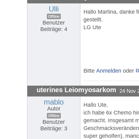
Ulli
Hallo Martina, danke 
Offline
gestellt.
Benutzer
LG Ute
Beiträge: 4
Bitte
Anmelden
oder
R
uterines Leiomyosarkom
24 Nov 
mablo
Hallo Ute,
Autor
ich habe 6x Chemo hin
Offline
gemacht. Insgesamt mus
Benutzer
Geschmacksveränderun
Beiträge: 3
super geholfen), manch