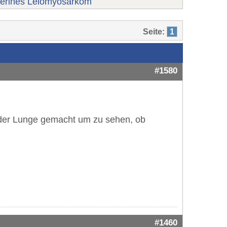
terines Leiomyosarkom
Seite:
1
#1580
der Lunge gemacht um zu sehen, ob
#1460