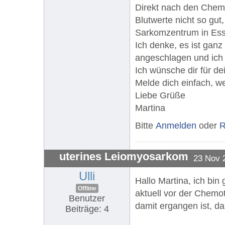
Direkt nach den Chemo
Blutwerte nicht so gut
Sarkomzentrum in Esse
Ich denke, es ist gan
angeschlagen und ich 
Ich wünsche dir für de
Melde dich einfach, w
Liebe Grüße
Martina
Bitte
Anmelden
oder
R
uterines Leiomyosarkom
23 Nov 
Ulli
Hallo Martina, ich bin
Offline
aktuell vor der Chemot
Benutzer
damit ergangen ist, d
Beiträge: 4