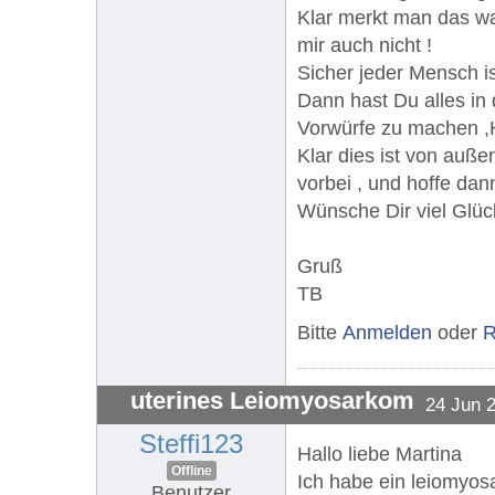
Klar merkt man das was
mir auch nicht !
Sicher jeder Mensch is
Dann hast Du alles in
Vorwürfe zu machen ,Hä
Klar dies ist von auße
vorbei , und hoffe dan
Wünsche Dir viel Glüc
Gruß
TB
Bitte
Anmelden
oder
R
uterines Leiomyosarkom
24 Jun 
Steffi123
Hallo liebe Martina
Offline
Ich habe ein leiomyos
Benutzer