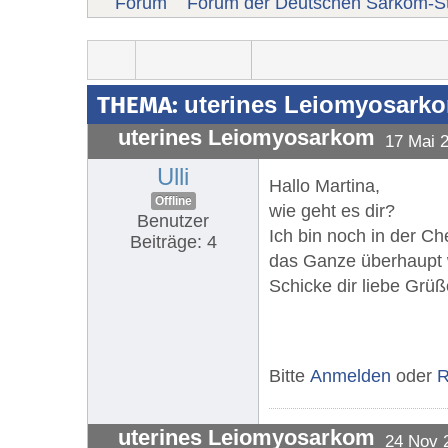
Forum
Forum der Deutschen Sarkom-St
THEMA:
uterines Leiomyosark
uterines Leiomyosarkom
17 Mai 
Ulli
Hallo Martina,
Offline
wie geht es dir?
Benutzer
Ich bin noch in der 
Beiträge: 4
das Ganze überhaupt w
Schicke dir liebe Grüß
Bitte
Anmelden
oder
R
uterines Leiomyosarkom
24 Nov 