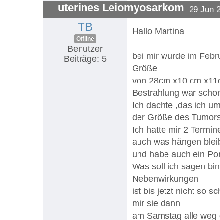
uterines Leiomyosarkom
29 Jun 
TB
Hallo Martina
Offline
Benutzer
bei mir wurde im Febr
Beiträge: 5
Größe
von 28cm x10 cm x11cm
Bestrahlung war schon
Ich dachte ,das ich u
der Größe des Tumors 
Ich hatte mir 2 Termi
auch was hängen blei
und habe auch ein Po
Was soll ich sagen bi
Nebenwirkungen
ist bis jetzt nicht so
mir sie dann
am Samstag alle weg g