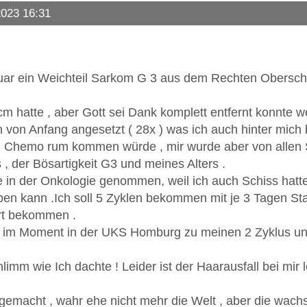
2023 16:31
uar ein Weichteil Sarkom G 3 aus dem Rechten Obersche
 hatte , aber Gott sei Dank komplett entfernt konnte w
 von Anfang angesetzt ( 28x ) was ich auch hinter mich 
m Chemo rum kommen würde , mir wurde aber von allen S
, der Bösartigkeit G3 und meines Alters .
ne in der Onkologie genommen, weil ich auch Schiss ha
ben kann .Ich soll 5 Zyklen bekommen mit je 3 Tagen S
rt bekommen .
n im Moment in der UKS Homburg zu meinen 2 Zyklus und
 schlimm wie Ich dachte ! Leider ist der Haarausfall bei 
emacht , wahr ehe nicht mehr die Welt , aber die wachs