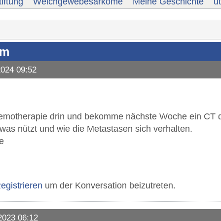
iftung
Weichgewebesarkome
Meine Geschichte
u
om
2024 09:52
Chemotherapie drin und bekomme nächste Woche ein CT 
as nützt und wie die Metastasen sich verhalten.
e
egistrieren
um der Konversation beizutreten.
2023 06:12