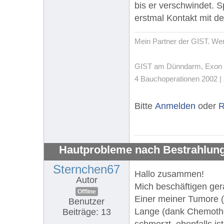
bis er verschwindet. 
erstmal Kontakt mit d
Mein Partner der GIST. Wenn
GIST am Dünndarm, Exon 11,
4 Bauchoperationen 2002 | 
Bitte
Anmelden
oder
R
Hautprobleme nach Bestrahlung
Sternchen67
Hallo zusammen!
Autor
Mich beschäftigen ge
Offline
Einer meiner Tumore (W
Benutzer
Lange (dank Chemothera
Beiträge: 13
schmerzt, ebenfalls i