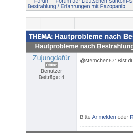
Forum
Forum der Deutschen Sarkom-St
Bestrahlung / Erfahrungen mit Pazopanib
THEMA:
Hautprobleme nach Bes
Hautprobleme nach Bestrahlung
Zujungdafür
@sternchen67: Bist du 
Offline
Benutzer
Beiträge: 4
Bitte
Anmelden
oder
R