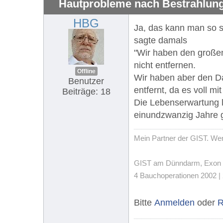
Hautprobleme nach Bestrahlung
HBG
Ja, das kann man so sa
sagte damals
"Wir haben den großen
nicht entfernen.
Offline
Wir haben aber den 
Benutzer
entfernt, da es voll mi
Beiträge: 18
Die Lebenserwartung l
einundzwanzig Jahre 
Mein Partner der GIST. Wenn
GIST am Dünndarm, Exon 11,
4 Bauchoperationen 2002 | 
Bitte
Anmelden
oder
R