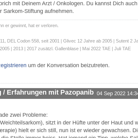
Sprich mit Deinem Arzt / Onkologen. Du kannst Dich au
er Sarkom-Stiftung aufnehmen.
 er gewinnt, hat er verloren.
 DEL Codon 558, seit 2001 | Glivec 12 Jahre ab 2005 | Sutent 2 Jahre
2005 | 2013 | 2017 zusätzl. Gallenblase | Mai 2022 TAE | Juli TAE
egistrieren
um der Konversation beizutreten.
 / Erfahrungen mit Pazopanib
04 Sep 2022 14:3
rade zwei Probleme:
eichteilsarkom), sitzt in der Hüfte unter der Haut und 
pie) hielt er sich still, nun ist er wieder gewachsen. Di
st die Stelle immer heiss. Hat jemand ein Tipp, welche 