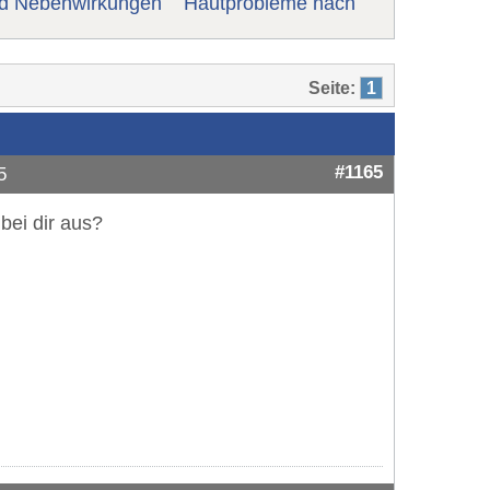
nd Nebenwirkungen
Hautprobleme nach
Seite:
1
#1165
5
bei dir aus?