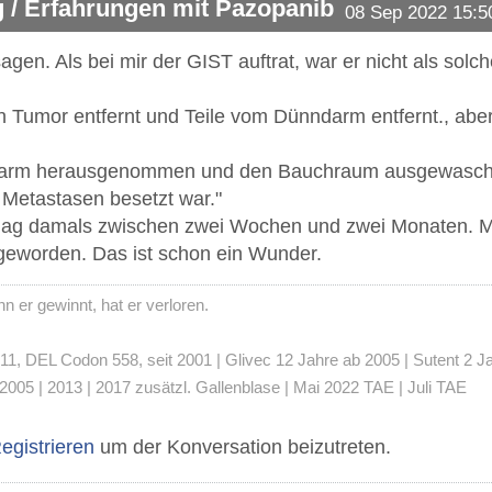
 / Erfahrungen mit Pazopanib
08 Sep 2022 15:5
gen. Als bei mir der GIST auftrat, war er nicht als solc
 Tumor entfernt und Teile vom Dünndarm entfernt., aber
Darm herausgenommen und den Bauchraum ausgewaschen
t Metastasen besetzt war."
ag damals zwischen zwei Wochen und zwei Monaten. Mit
geworden. Das ist schon ein Wunder.
 er gewinnt, hat er verloren.
 DEL Codon 558, seit 2001 | Glivec 12 Jahre ab 2005 | Sutent 2 Jahre
2005 | 2013 | 2017 zusätzl. Gallenblase | Mai 2022 TAE | Juli TAE
egistrieren
um der Konversation beizutreten.