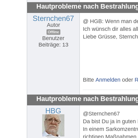
Hautprobleme nach Bestrahlung
Sternchen67
@ HGB: Wenn man deine
Autor
Ich wünsch dir alles al
Offline
Liebe Grüsse, Sternc
Benutzer
Beiträge: 13
Bitte
Anmelden
oder
R
Hautprobleme nach Bestrahlung
HBG
@Sternchen67
Da bist Du ja in guten
In einem Sarkomzentru
richtigen Maßnahmen i