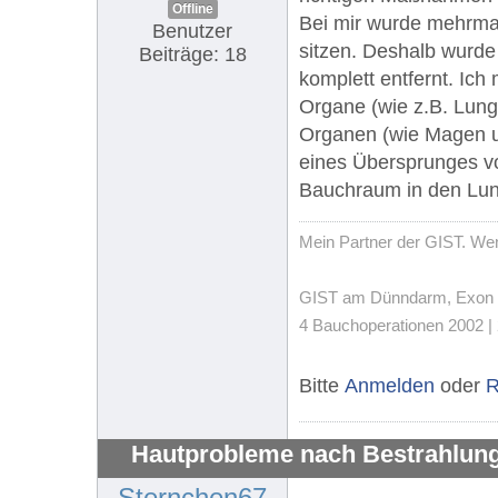
Offline
Bei mir wurde mehrma
Benutzer
sitzen. Deshalb wurde 
Beiträge: 18
komplett entfernt. Ich
Organe (wie z.B. Lung
Organen (wie Magen und
eines Übersprunges v
Bauchraum in den Lun
Mein Partner der GIST. Wenn
GIST am Dünndarm, Exon 11,
4 Bauchoperationen 2002 | 
Bitte
Anmelden
oder
R
Hautprobleme nach Bestrahlung
Sternchen67