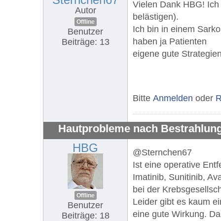
Vielen Dank HBG! Ich 
Autor
belästigen).
Offline
Ich bin in einem Sark
Benutzer
haben ja Patienten
Beiträge: 13
eigene gute Strategien
Bitte
Anmelden
oder
R
Hautprobleme nach Bestrahlung
HBG
@Sternchen67
Ist eine operative En
Imatinib, Sunitinib, A
bei der Krebsgesellsch
Offline
Leider gibt es kaum 
Benutzer
eine gute Wirkung. Da
Beiträge: 18