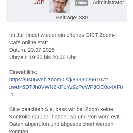
Jan
Administrator
Offline
Beiträge: 339
Im Juli findet wieder ein offenes GIST Zoom-
Café online statt.
Datum: 23.07.2025
Uhrzeit: 19:30 bis 20:30 Uhr
Einwahllink:
https://us06web.zoom.us/j/89330266107?
pwd=5DTJh8VWN2KPoYz9zPeWF3OC0e4XF8
.1
Bitte beachten Sie, dass wir bei Zoom keine
Kontrolle darüber haben, wo und von wem evtl.
Daten abgerufen und abgespeichert werden
könnten.