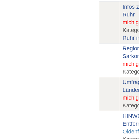
Infos 
Ruhr
michig
Katego
Ruhr i
Regio
Sarkom
michig
Katego
Umfrag
Länder
michig
Katego
HINWEI
Entfe
Oldenf