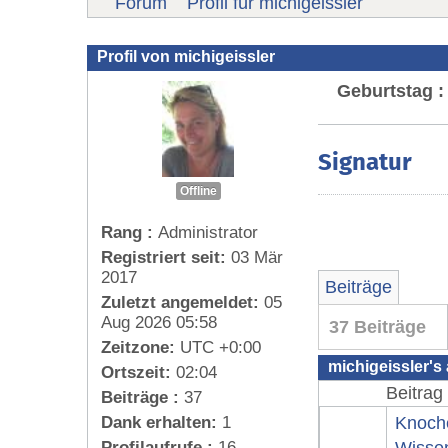
Forum
Profil für michigeissler
Profil von michigeissler
Geburtstag :
Signatur
Offline
Rang :
Administrator
Registriert seit:
03 Mär
2017
Beiträge
Zuletzt angemeldet:
05
Aug 2026 05:58
37 Beiträge
Zeitzone:
UTC +0:00
michigeissler's 
Ortszeit:
02:04
Beitrag
Beiträge :
37
Dank erhalten:
1
Knoch
Profilaufrufe :
16