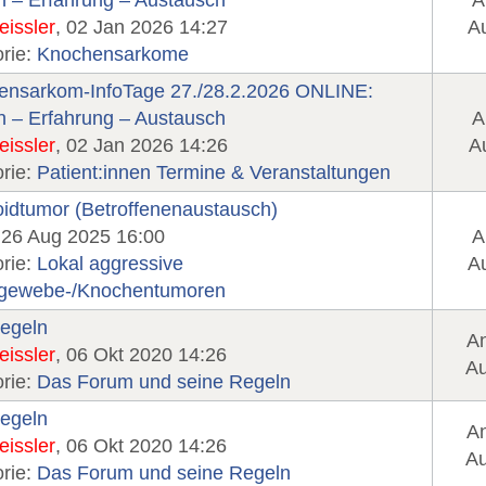
 – Erfahrung – Austausch
A
eissler
, 02 Jan 2026 14:27
Au
rie:
Knochensarkome
ensarkom-InfoTage 27./28.2.2026 ONLINE:
 – Erfahrung – Austausch
A
eissler
, 02 Jan 2026 14:26
Au
rie:
Patient:innen Termine & Veranstaltungen
dtumor (Betroffenenaustausch)
 26 Aug 2025 16:00
A
rie:
Lokal aggressive
Au
gewebe-/Knochentumoren
egeln
An
eissler
, 06 Okt 2020 14:26
Au
rie:
Das Forum und seine Regeln
egeln
An
eissler
, 06 Okt 2020 14:26
Au
rie:
Das Forum und seine Regeln