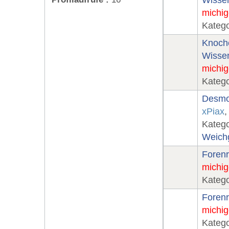
Wissen
michig
Katego
Knoch
Wissen
michig
Katego
Desmoi
xPiax
,
Katego
Weich
Forenr
michig
Katego
Forenr
michig
Katego