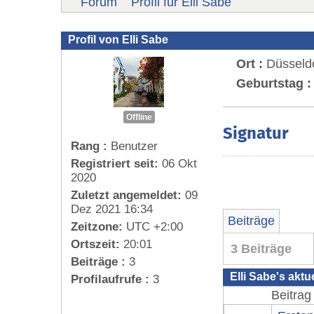
Forum
Profil für Elli Sabe
Profil von Elli Sabe
Ort :
Düsseldo
Geburtstag :
Offline
Signatur
Rang :
Benutzer
Registriert seit:
06 Okt
2020
Zuletzt angemeldet:
09
Dez 2021 16:34
Beiträge
Zeitzone:
UTC +2:00
Ortszeit:
20:01
3 Beiträge
Beiträge :
3
Elli Sabe's aktu
Profilaufrufe :
3
Beitrag