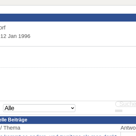
rf
12 Jan 1996
elle Beiträge
 / Thema
Antwor