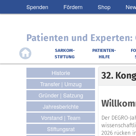
Spenden
Fördern
Shop
News
Patienten und Experten
SARKOM-
PATIENTEN-
F
STIFTUNG
HILFE
Historie
32. Kon
Transfer | Umzug
Gründer | Satzung
Willkom
Jahresberichte
Vorstand | Team
Der DEGRO-Jah
wissenschaftl
Stiftungsrat
2026 rücken i