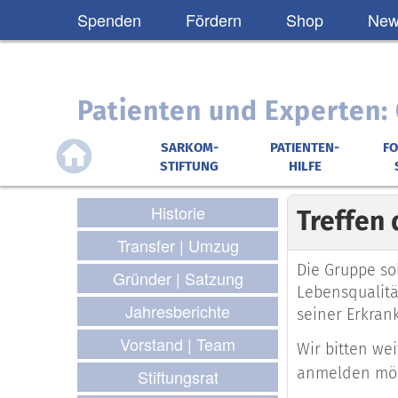
Spenden
Fördern
Shop
News
Patienten und Experten
SARKOM-
PATIENTEN-
F
STIFTUNG
HILFE
Historie
Treffen
Transfer | Umzug
Die Gruppe so
Gründer | Satzung
Lebensqualitä
Jahresberichte
seiner Erkran
Vorstand | Team
Wir bitten we
anmelden möc
Stiftungsrat