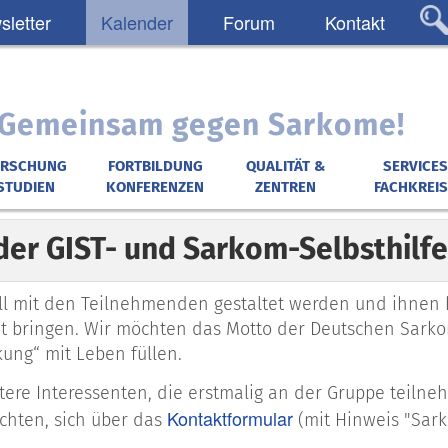
letter
Kalender
Forum
Kontakt
: Gemeinsam gegen Sarkome!
ORSCHUNG
FORTBILDUNG
QUALITÄT &
SERVICES
STUDIEN
KONFERENZEN
ZENTREN
FACHKREIS
 der GIST- und Sarkom-Selbsthil
ll mit den Teilnehmenden gestaltet werden und ihnen 
t bringen. Wir möchten das Motto der Deutschen Sarkom
kung“ mit Leben füllen.
itere Interessenten, die erstmalig an der Gruppe teiln
Kontaktformular
hten, sich über das
(mit Hinweis "Sar