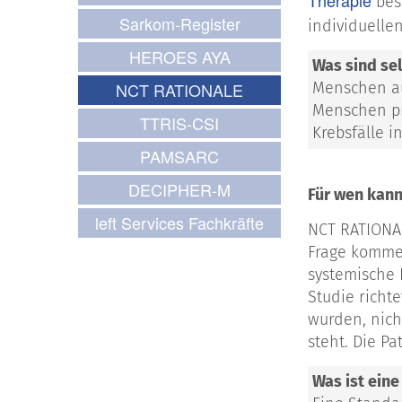
Therapie
bess
Sarkom-Register
individuell
HEROES AYA
Was sind se
NCT RATIONALE
Menschen auf
Menschen pr
TTRIS-CSI
Krebsfälle i
PAMSARC
DECIPHER-M
Für wen kann
left Services Fachkräfte
NCT RATIONAL
Frage kommen
systemische 
Studie richt
wurden, nich
steht. Die P
Was ist ein