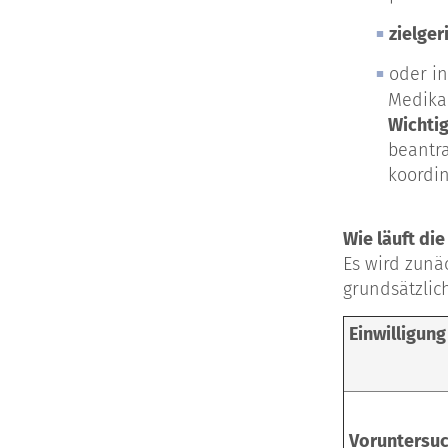
zielger
oder i
Medikam
Wichti
beantra
koordin
Wie läuft di
Es wird zunä
grundsätzlich
Einwilligung
Voruntersu