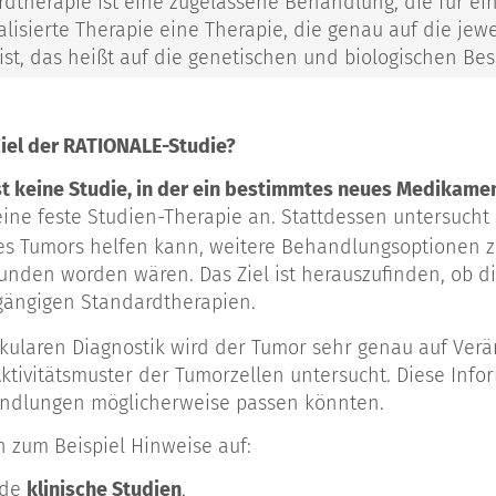
rdtherapie ist eine zugelassene Behandlung, die für ei
alisierte Therapie eine Therapie, die genau auf die je
ist, das heißt auf die genetischen und biologischen Be
Ziel der RATIONALE-Studie?
t keine Studie, in der ein bestimmtes neues Medikamen
 eine feste Studien-Therapie an. Stattdessen untersuch
s Tumors helfen kann, weitere Behandlungsoptionen zu 
funden worden wären. Das Ziel ist herauszufinden, ob
 gängigen Standardtherapien.
kularen Diagnostik wird der Tumor sehr genau auf Ver
Aktivitätsmuster der Tumorzellen untersucht. Diese In
ndlungen möglicherweise passen könnten.
 zum Beispiel Hinweise auf:
nde
klinische Studien
,