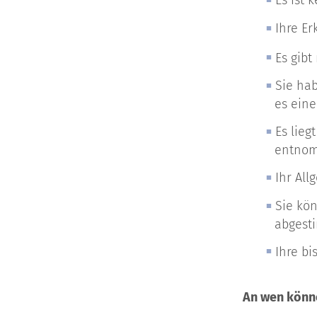
Es ist 
Ihre Er
Es gib
Sie hab
es eine
Es lieg
entno
Ihr All
Sie kön
abgest
Ihre b
An wen könne