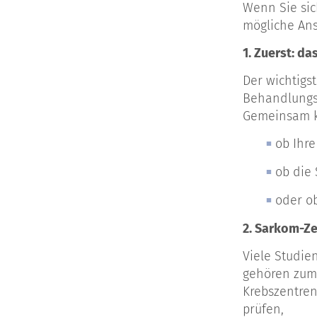
Wenn Sie sic
mögliche Ans
1. Zuerst: d
Der wichtigs
Behandlungst
Gemeinsam k
ob Ihre
ob die
oder ob
2. Sarkom-Ze
Viele Studie
gehören zum 
Krebszentren
prüfen,