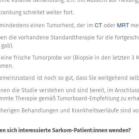
keine kurative Behandlung, d.h. mit Aussicht auf Heilung
krankung schreitet weiter fort.
CT
MRT
t mindestens einen Tumorherd, der im
oder
mes
en die vorhandene Standardtherapie für die fortgeschri
 gab).
t eine frische Tumorprobe vor (Biopsie in den letzten 
mmen.
gemeinzustand ist noch so gut, dass Sie weitgehend selb
nen die Studie verstehen und sind bereit, im Anschlus
immte Therapie gemäß Tumorboard-Empfehlung zu erha
isherigen Behandlungen und Krankheitsverläufe sind vo
n sich interessierte Sarkom-Patient:innen wenden?