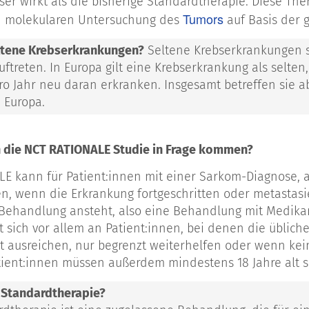
er wirkt als die bisherige Standardtherapie. Diese Th
Tumors
en molekularen Untersuchung des
auf Basis der 
ltene Krebserkrankungen?
Seltene Krebserkrankungen s
treten. In Europa gilt eine Krebserkrankung als selten
o Jahr neu daran erkranken. Insgesamt betreffen sie ab
n Europa.
 die NCT RATIONALE Studie in Frage kommen?
E kann für Patient:innen mit einer Sarkom-Diagnose, a
, wenn die Erkrankung fortgeschritten oder metastasi
Behandlung ansteht, also eine Behandlung mit Medika
et sich vor allem an Patient:innen, bei denen die üblic
t ausreichen, nur begrenzt weiterhelfen oder wenn kei
atient:innen müssen außerdem mindestens 18 Jahre alt s
e Standardtherapie?