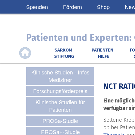
Spenden
Fördern
Shop
News
Patienten und Experten
SARKOM-
PATIENTEN-
F
STIFTUNG
HILFE
Klinische Studien - Infos
Mediziner
NCT RATI
Forschungsförderpreis
Eine möglich
Klinische Studien für
verfügbar si
Patienten
PROSa-Studie
Seltene Kreb
ob bei Patie
PROSa+-Studie