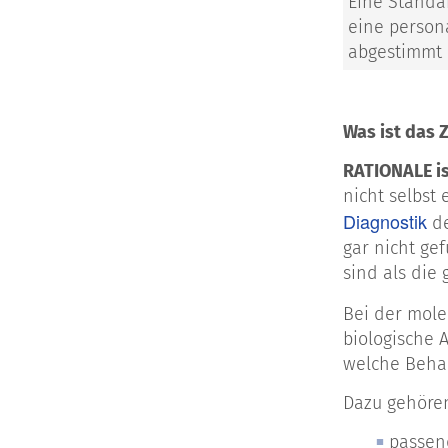
Eine Standa
eine person
abgestimmt 
Was ist das 
RATIONALE is
nicht selbst
Diagnostik
de
gar nicht ge
sind als die
Bei der mole
biologische 
welche Beha
Dazu gehören
passe