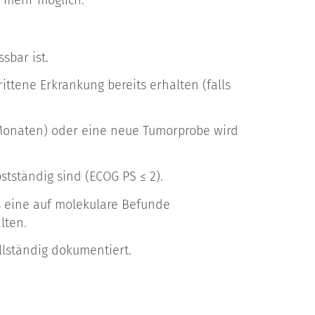
, mehr möglich.
sbar ist.
ttene Erkrankung bereits erhalten (falls
3 Monaten) oder eine neue Tumorprobe wird
stständig sind (ECOG PS ≤ 2).
s eine auf molekulare Befunde
lten.
llständig dokumentiert.