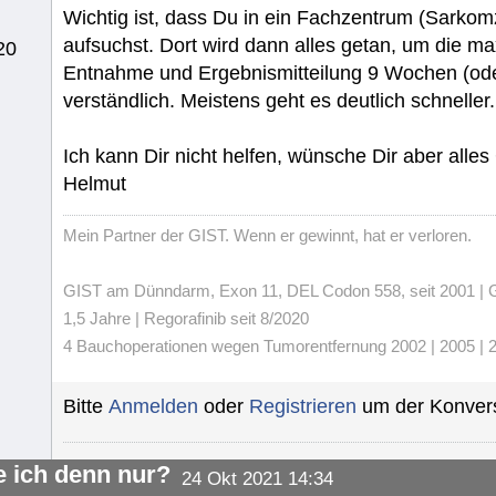
Wichtig ist, dass Du in ein Fachzentrum (Sarkom
aufsuchst. Dort wird dann alles getan, um die m
20
Entnahme und Ergebnismitteilung 9 Wochen (od
verständlich. Meistens geht es deutlich schneller.
Ich kann Dir nicht helfen, wünsche Dir aber alle
Helmut
Mein Partner der GIST. Wenn er gewinnt, hat er verloren.
GIST am Dünndarm, Exon 11, DEL Codon 558, seit 2001 | Gli
1,5 Jahre | Regorafinib seit 8/2020
4 Bauchoperationen wegen Tumorentfernung 2002 | 2005 | 20
Bitte
Anmelden
oder
Registrieren
um der Konvers
 ich denn nur?
24 Okt 2021 14:34