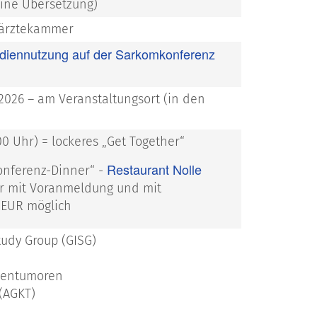
eine Übersetzung)
esärztekammer
diennutzung auf der Sarkomkonferenz
 2026 – am Veranstaltungsort (in den
.00 Uhr) = lockeres „Get Together“
Restaurant Nolle
Konferenz-Dinner“ -
ur mit Voranmeldung und mit
- EUR möglich
tudy Group (GISG)
hentumoren
(AGKT)