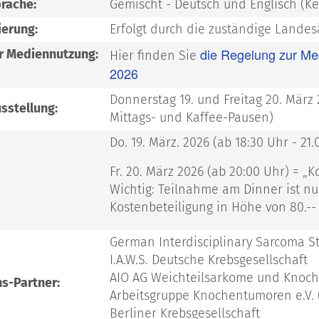
rache:
Gemischt - Deutsch und Englisch (K
ierung:
Erfolgt durch die zuständige Land
die Regelung zur Me
r Mediennutzung:
Hier finden Sie
2026
Donnerstag 19. und Freitag 20. März
sstellung:
Mittags- und Kaffee-Pausen)
Do. 19. März. 2026 (ab 18:30 Uhr - 21
Fr. 20. März 2026 (ab 20:00 Uhr) = „
Wichtig: Teilnahme am Dinner ist n
Kostenbeteiligung in Höhe von 80.-
German Interdisciplinary Sarcoma S
I.A.W.S. Deutsche Krebsgesellschaft
AIO AG Weichteilsarkome und Knoc
s-Partner:
Arbeitsgruppe Knochentumoren e.V. 
Berliner Krebsgesellschaft