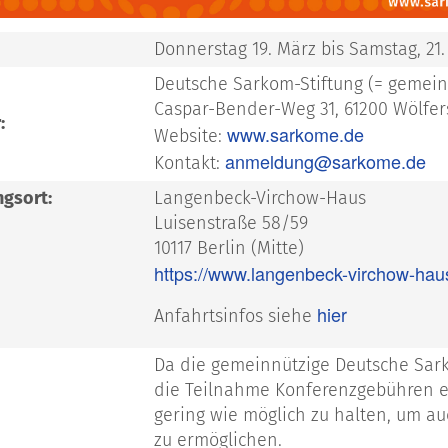
Donnerstag 19. März bis Samstag, 21
Deutsche Sarkom-Stiftung (= gemeinn
Caspar-Bender-Weg 31, 61200 Wölfe
:
www.sarkome.de
Website:
anmeldung@sarkome.de
Kontakt:
ngsort:
Langenbeck-Virchow-Haus
Luisenstraße 58/59
10117 Berlin (Mitte)
https://www.langenbeck-virchow-hau
hier
Anfahrtsinfos siehe
Da die gemeinnützige Deutsche Sarko
die Teilnahme Konferenzgebühren e
gering wie möglich zu halten, um a
zu ermöglichen.