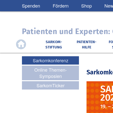
Spenden
Fördern
Shop
News
Patienten und Experten
SARKOM-
PATIENTEN-
F
STIFTUNG
HILFE
Sarkomkonferenz
Online Themen-
Sarkomko
Symposien
SarkomTicker