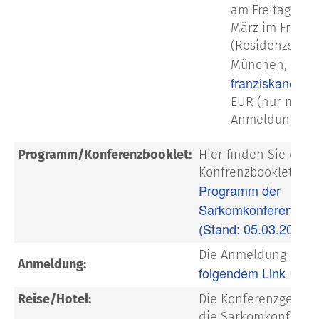
am Freitag, den
März im Franzi
(Residenzstr. 9
www
München,
franziskaner.de
EUR (nur mit V
Anmeldung)
Programm/Konferenzbooklet:
Hier finden Sie das
Konfrenzbooklet inkl
Programm der
Sarkomkonferenz 20
(Stand: 05.03.2025)
Die Anmeldung ist u
Anmeldung:
folgendem Link
mögli
Reise/Hotel:
Die Konferenzgebühr
die Sarkomkonferen