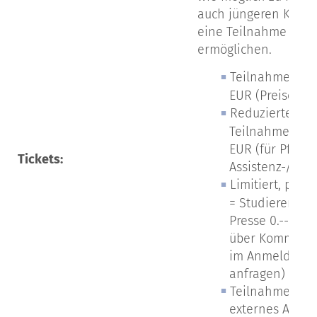
auch jüngeren Kolle
eine Teilnahme zu
ermöglichen.
Teilnahmegebü
EUR (Preise inkl
Reduzierte
Teilnahmegebüh
EUR (für Pflege
Tickets:
Assistenz-/Fach
Limitiert, per 
= Studierende 
Presse 0.-- EUR 
über Kommenta
im Anmeldefor
anfragen)
Teilnahmeprei
externes Aben