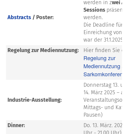
werden in z
wei
Abst
Sessions
präsentiert
Abstracts
/ Poster:
werden.
Die Deadline für die
Einreichung von Abst
war der 31.1.2025.
Regelung zur Mediennutzung:
Hier finden Sie die
Regelung zur
Mediennutzung auf d
Sarkomkonferenz 20
Donnerstag 13. und F
14. März 2025 – am
Industrie-Ausstellung:
Veranstaltungsort (i
Mittags- und Kaffee-
Pausen)
Dinner:
Do. 13. März. 2025 (a
Uhr - 21.00 Uhr) = lo