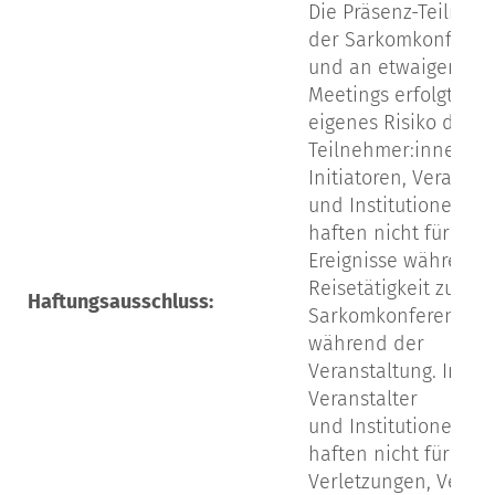
Die Präsenz-Teilnah
der Sarkomkonferen
und an etwaigen Spe
Meetings erfolgt auf
eigenes Risiko der
Teilnehmer:innen.
Initiatoren, Veransta
und Institutionelle F
haften nicht für jegl
Ereignisse während 
Reisetätigkeit zu/vo
Haftungsausschluss:
Sarkomkonferenz od
während der
Veranstaltung. Initia
Veranstalter
und Institutionelle F
haften nicht für
Verletzungen, Verlus