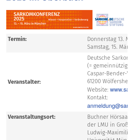
Termin:
Donnerstag 13. März 
Samstag, 15. März 20
Deutsche Sarkom-Sti
(= gemeinnützige Sti
Caspar-Bender-Weg 3
61200 Wölfersheim
Veranstalter:
www.sarko
Website:
Kontakt:
anmeldung@sarkom
Veranstaltungsort:
Buchner Hörsaal (G
der LMU in Großhad
Ludwig-Maximilians-