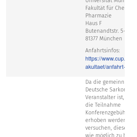
Universität München
Fakultät für Chemie
Pharmazie
Haus F
Butenandtstr. 5-13
81377 München
Anfahrtsinfos:
https://www.cup.lmu.
akultaet/anfahrt-lage
Da die gemeinnützig
Deutsche Sarkom-Sti
Veranstalter ist, müs
die Teilnahme
Konferenzgebühren
erhoben werden. Wi
versuchen, diese so 
wie möglich zu halte