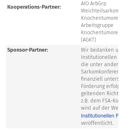
AIO ArbGrp
Kooperations-Partner:
Weichteilsarkome u
Knochentumoren
Arbeitsgruppe
Knochentumoren e.V
(AGKT)
Sponsor-Partner:
Wir bedanken uns b
Institutionellen Förd
die unter anderem d
Sarkomkonferenz 20
finanziell unterstütz
Förderung erfolgt n
geltenden Richtlinie
z.B. dem FSA-Kodex 
wird auf der Website
Institutionellen Förde
veröffentlicht.