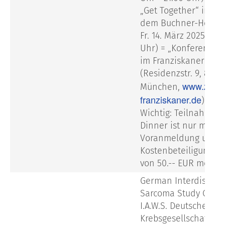
„Get Together“ im Fo
dem Buchner-Hörsaa
Fr. 14. März 2025 (ab 
Uhr) = „Konferenz-D
im Franziskaner
(Residenzstr. 9, 8033
www.zum-
München,
franziskaner.de
)
Wichtig: Teilnahme 
Dinner ist nur mit
Voranmeldung und m
Kostenbeteiligung i
von 50.-- EUR möglic
German Interdiscipli
Sarcoma Study Group
I.A.W.S. Deutsche
Krebsgesellschaft