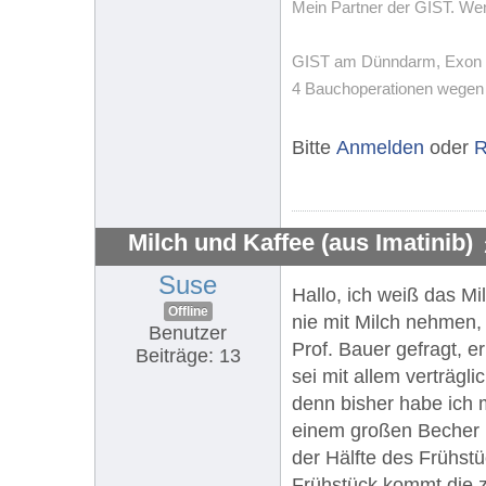
Mein Partner der GIST. Wenn
GIST am Dünndarm, Exon 11,
4 Bauchoperationen wegen T
Bitte
Anmelden
oder
R
Milch und Kaffee (aus Imatinib)
Suse
Hallo, ich weiß das Mi
Offline
nie mit Milch nehmen, 
Benutzer
Prof. Bauer gefragt, e
Beiträge: 13
sei mit allem verträg
denn bisher habe ich m
einem großen Becher (
der Hälfte des Frühstü
Frühstück kommt die z