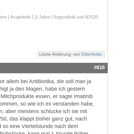
 | Avapritinib 1,5 Jahre | Regorafinib seit 8/2020
Letzte Änderung: von
Oldenfelde
.
#616
 allem bei Antibiotika, die soll man ja
higt ja den Magen, habe ich gestern
r Milchprodukte essen, er sagte Imatinib
enommen, so wie ich es verstanden habe,
n, aber meistens schlucke ich sie mit
50, das klappt bisher ganz gut, nach
nd so eine Viertelstunde nach dem
 frühstücke, kann mal 1 Stunde früher