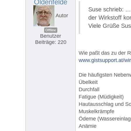
Oldenfelde
Suse schrieb: ..
Autor
der Wirkstoff ko
Viele Grüße Su
Offline
Benutzer
Beiträge: 220
Wie paßt das zu der 
www.gistsupport.at/wir
Die häufigsten Nebenw
Übelkeit
Durchfall
Fatigue (Müdigkeit)
Hautausschlag und So
Muskelkrämpfe
Ödeme (Wassereinlag
Anämie