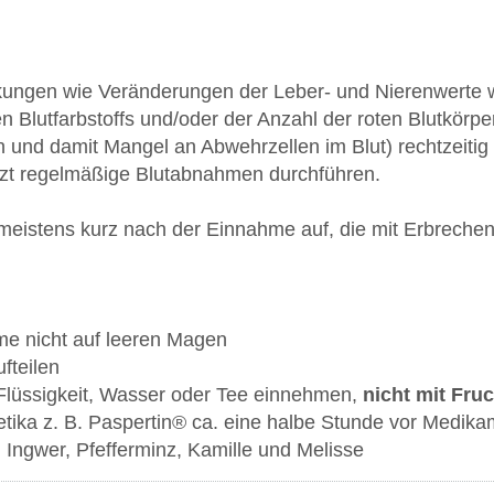
ungen wie Veränderungen der Leber- und Nierenwerte w
n Blutfarbstoffs und/oder der Anzahl der roten Blutkörp
 und damit Mangel an Abwehrzellen im Blut) rechtzeitig
rzt regelmäßige Blutabnahmen durchführen.
tt meistens kurz nach der Einnahme auf, die mit Erbrech
e nicht auf leeren Magen
fteilen
Flüssigkeit, Wasser oder Tee einnehmen,
nicht mit Fru
tika z. B. Paspertin® ca. eine halbe Stunde vor Medi
m Ingwer, Pfefferminz, Kamille und Melisse