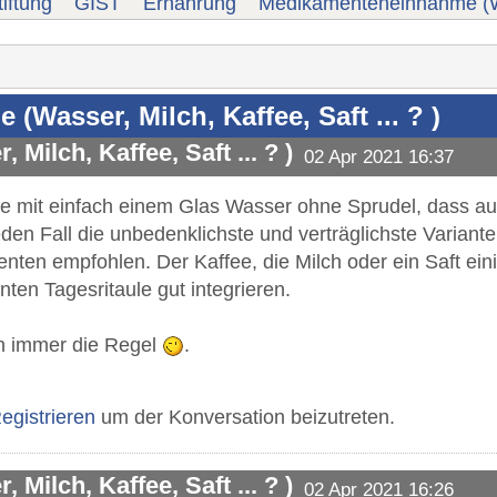
iftung
GIST
Ernährung
Medikamenteneinnahme (Wass
Wasser, Milch, Kaffee, Saft ... ? )
ilch, Kaffee, Saft ... ? )
02 Apr 2021 16:37
e mit einfach einem Glas Wasser ohne Sprudel, dass auch 
den Fall die unbedenklichste und verträglichste Variant
ten empfohlen. Der Kaffee, die Milch oder ein Saft eini
ten Tagesritaule gut integrieren.
n immer die Regel
.
egistrieren
um der Konversation beizutreten.
ilch, Kaffee, Saft ... ? )
02 Apr 2021 16:26