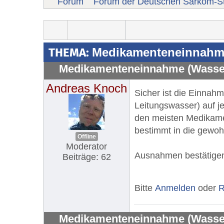
Forum
Forum der Deutschen Sarkom-St
THEMA:
Medikamenteneinnahme (
Medikamenteneinnahme (Wasser, M
Andreas Knoch
Sicher ist die Einnahm
Leitungswasser) auf je
den meisten Medikamen
bestimmt in die gewohn
Offline
Moderator
Ausnahmen bestätige
Beiträge: 62
Bitte
Anmelden
oder
R
Medikamenteneinnahme (Wasser, M