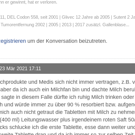
 er gewinnt, hat er verloren.
 DEL Codon 558, seit 2001 | Glivec 12 Jahre ab 2005 | Sutent 2 Jahre
umorentfernung 2002 | 2005 | 2013 | 2017 zusätzl. Gallenblase...
egistrieren
um der Konversation beizutreten.
23 Mär 2021 17:11
lchprodukte und Medis sich nicht immer vertragen, z.B. vor
aber da ich auch ein Milchfan bin und dachte Milch beru
r sagte in diesem Falle dürfte ich ruhig Milch trinken ode
lich und würde immer zu über 90 % resorbiert bzw. aufg
ich auch nicht getraut die Tabletten mit Milch zu nehme
400 ml) Leitungswasser plus irgendeinem roten Saft 50/
cks schlucke ich die erste Tablette, esse dann weiter u
weite Tablette dran und da ich immer so zur selben Zeit