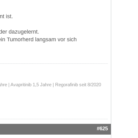
t ist.
der dazugelernt.
 ein Tumorherd langsam vor sich
 | Avapritinib 1,5 Jahre | Regorafinib seit 8/2020
#625