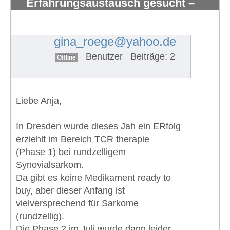
Erfahrungsaustausch gesucht –
myxoides/rundzelliges Liposarkom
mit Knochenmetast
#1847
gina_roege@yahoo.de
Benutzer
Beiträge: 2
Offline
Liebe Anja,
In Dresden wurde dieses Jah ein ERfolg
erziehlt im Bereich TCR therapie
(Phase 1) bei rundzelligem
Synovialsarkom.
Da gibt es keine Medikament ready to
buy, aber dieser Anfang ist
vielversprechend für Sarkome
(rundzellig).
Die Phase 2 im Juli wurde dann leider