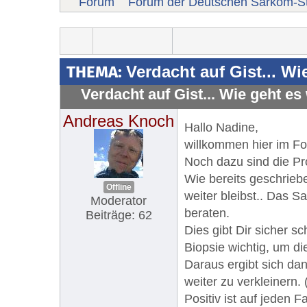
Forum
Forum der Deutschen Sarkom-St
THEMA:
Verdacht auf Gist... Wi
Verdacht auf Gist... Wie geht es
Andreas Knoch
Hallo Nadine,
willkommen hier im For
Noch dazu sind die Pr
Wie bereits geschrieb
Offline
weiter bleibst.. Das S
Moderator
beraten.
Beiträge: 62
Dies gibt Dir sicher s
Biopsie wichtig, um d
Daraus ergibt sich da
weiter zu verkleinern. 
Positiv ist auf jeden F