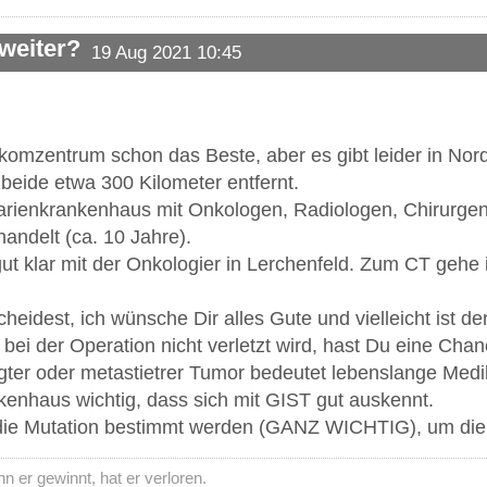
 weiter?
19 Aug 2021 10:45
komzentrum schon das Beste, aber es gibt leider in Nor
 beide etwa 300 Kilometer entfernt.
rienkrankenhaus mit Onkologen, Radiologen, Chirurgen u
andelt (ca. 10 Jahre).
ut klar mit der Onkologier in Lerchenfeld. Zum CT gehe
heidest, ich wünsche Dir alles Gute und vielleicht ist de
bei der Operation nicht verletzt wird, hast Du eine Cha
gter oder metastietrer Tumor bedeutet lebenslange Med
enhaus wichtig, dass sich mit GIST gut auskennt.
ie Mutation bestimmt werden (GANZ WICHTIG), um die r
 er gewinnt, hat er verloren.