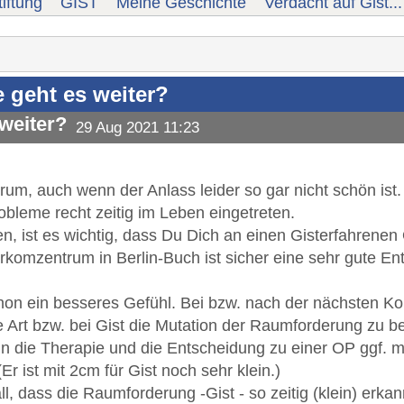
iftung
GIST
Meine Geschichte
Verdacht auf Gist..
e geht es weiter?
 weiter?
29 Aug 2021 11:23
um, auch wenn der Anlass leider so gar nicht schön ist.
obleme recht zeitig im Leben eingetreten.
en, ist es wichtig, dass Du Dich an einen Gisterfahren
arkomzentrum in Berlin-Buch ist sicher eine sehr gute E
chon ein besseres Gefühl. Bei bzw. nach der nächsten Kont
ie Art bzw. bei Gist die Mutation der Raumforderung zu 
nn die Therapie und die Entscheidung zu einer OP ggf. 
(Er ist mit 2cm für Gist noch sehr klein.)
all, dass die Raumforderung -Gist - so zeitig (klein) erka