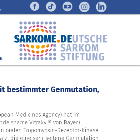
E
mit bestimmter Genmutation,
opean Medicines Agency) hat im
andelsname Vitrakvi® von Bayer)
ten oralen Tropomyosin-Rezeptor-Kinase
tz, die eine sehr seltene Genmutation