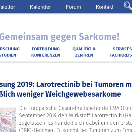
letter
Kalender
Forum
Kontakt
: Gemeinsam gegen Sarkome!
ORSCHUNG
FORTBILDUNG
QUALITÄT &
SERVICES
STUDIEN
KONFERENZEN
ZENTREN
FACHKREIS
sung 2019: Larotrectinib bei Tumoren 
eßlich weniger Weichgewebesarkome
Die Europäische Gesundheitsbehörde EMA (Eur
September 2019 den Wirkstoff Larotrectinib (H
zugelassen. Es handelt sich dabei um den ers
(TRK)-Hemmer. Er kommt bei Tumoren zum Einsa