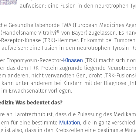
aufweisen: eine Fusion in den neurotrophen T
che Gesundheitsbehörde EMA (European Medicines Agen
b (Handelsname Vitrakvi® von Bayer) zugelassen. Es han
Rezeptor-Kinase (TRK)-Hemmer. Er kommt bei Tumoren z
aufweisen: eine Fusion in den neurotrophen Tyrosin-
Kinasen
der Tropomyosin-Rezeptor-
(TRK) macht sich nor
ber das dem TRK-Protein zugrunde liegende Neurotroph
em anderen, nicht verwandten Gen, droht „TRK-Fusionskr
kann unter anderem bei Kindern mit der Diagnose „Inf
im Erwachsenalter vorliegen.
dizin: Was bedeutet das?
e an Larotrectinib ist, dass die Zulassung des Medikam
Mutation
dern für eine bestimmte
, die in ganz verschi
g ist also, dass in den Krebszellen eine bestimmte Mut