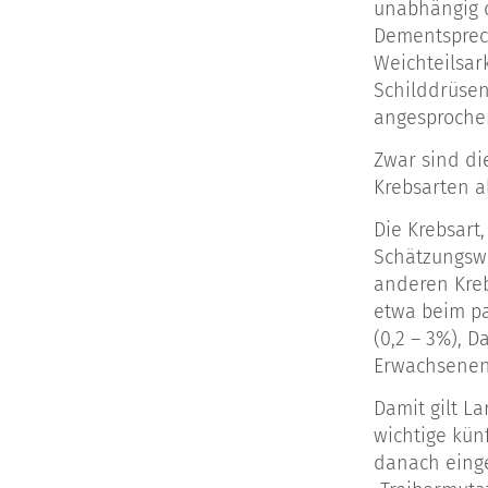
unabhängig 
Dementsprech
Weichteilsar
Schilddrüsen
angesproche
Zwar sind di
Krebsarten a
Die Krebsart
Schätzungswe
anderen Kreb
etwa beim pa
(0,2 – 3%), 
Erwachsenena
Damit gilt L
wichtige kün
danach einge