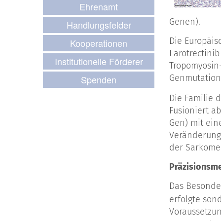
Ehrenamt
Genen).
Handlungsfelder
Die Europäis
Kooperationen
Larotrectini
Institutionelle Förderer
Tropomyosin-
Genmutation 
Spenden
Die Familie 
Fusioniert a
Gen) mit ein
Veränderung 
der Sarkome 
Präzisionsme
Das Besonder
erfolgte son
Voraussetzun