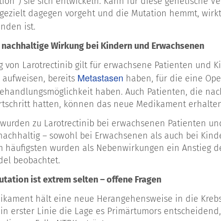
tion“) sie sich entwickeln. Kann für diese genetische 
gezielt dagegen vorgeht und die Mutation hemmt, wirk
nden ist.
 nachhaltige Wirkung bei Kindern und Erwachsenen
g von Larotrectinib gilt für erwachsene Patienten und K
Metastasen
aufweisen, bereits
haben, für die eine Ope
Behandlungsmöglichkeit haben. Auch Patienten, die na
rtschritt hatten, können das neue Medikament erhalten
 wurden zu Larotrectinib bei erwachsenen Patienten un
nachhaltig – sowohl bei Erwachsenen als auch bei Kin
m häufigsten wurden als Nebenwirkungen ein Anstieg d
el beobachtet.
utation ist extrem selten – offene Fragen
ikament hält eine neue Herangehensweise in die Kreb
ht in erster Linie die Lage es Primärtumors entscheide