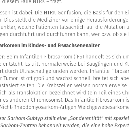
 diesem Falle NTRK – trägt.
ssen ist dabei: Die NTRK-Genfusion, die Basis für den Ein
n. Dies stellt die Mediziner vor einige Herausforderung
 unklar, welche Patienten tatsächlich auf die Mutation 
en durchführt und durchführen kann, wer bzw. ob sie 
Sarkomen im Kindes- und Erwachsenenalter
er: Beim Infantilen Fibrosarkom (iFS) handelt es sich u
entsteht. Es tritt normalerweise bei Säuglingen und Kl
rt durch Ultraschall gefunden werden. Infantile Fibros
r Tumor ist oft groß und wächst schnell, breitet sich ab
astasiert selten. Die Krebszellen weisen normalerweis
lich als Translokation bezeichnet wird (ein Teil eines 
ines anderen Chromosoms). Das Infantile Fibrosarkom 
„Nicht-Rhabdomyosarkom-Artigen Weichgewebesarkome 
ser Sarkom-Subtyp stellt eine „Sonderentität“ mit spezi
 Sarkom-Zentren behandelt werden, die eine hohe Exper