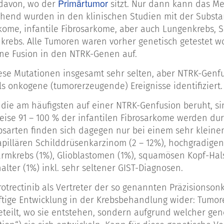
Primärtumor
davon, wo der
sitzt. Nur dann kann das M
end wurden in den klinischen Studien mit der Substa
kome, infantile Fibrosarkome, aber auch Lungenkrebs, 
krebs. Alle Tumoren waren vorher genetisch getestet 
ne Fusion in den NTRK-Genen auf.
ese Mutationen insgesamt sehr selten, aber NTRK-Genf
ls onkogene (tumorerzeugende) Ereignisse identifiziert.
, die am häufigsten auf einer NTRK-Genfusion beruht, s
ise 91 – 100 % der infantilen Fibrosarkome werden durc
sarten finden sich dagegen nur bei einem sehr kleinen 
pillären Schilddrüsenkarzinom (2 – 12%), hochgradige
Darmkrebs (1%), Glioblastomen (1%), squamösen Kopf-H
lter (1%) inkl. sehr seltener GIST-Diagnosen.
arotrectinib als Vertreter der so genannten Präzisionson
ftige Entwicklung in der Krebsbehandlung wider: Tumo
teilt, wo sie entstehen, sondern aufgrund welcher ge