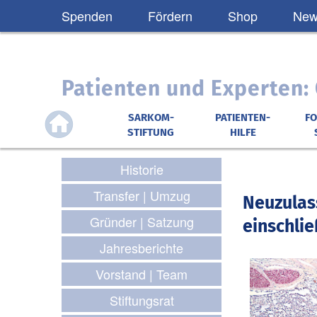
Spenden
Fördern
Shop
News
Patienten und Experten
SARKOM-
PATIENTEN-
F
STIFTUNG
HILFE
Historie
Transfer | Umzug
Neuzulas
Gründer | Satzung
einschli
Jahresberichte
Vorstand | Team
Stiftungsrat