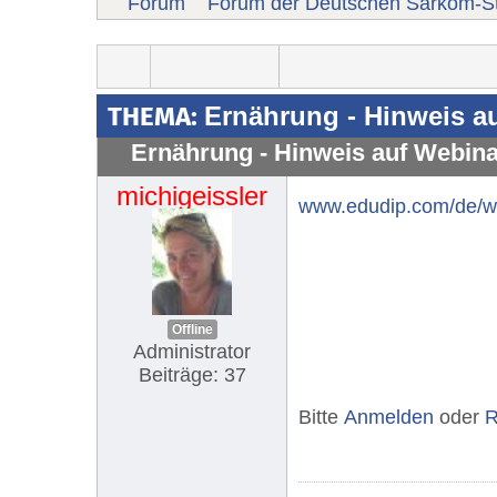
Forum
Forum der Deutschen Sarkom-St
THEMA:
Ernährung - Hinweis a
Ernährung - Hinweis auf Webin
michigeissler
www.edudip.com/de/web
Offline
Administrator
Beiträge: 37
Bitte
Anmelden
oder
R