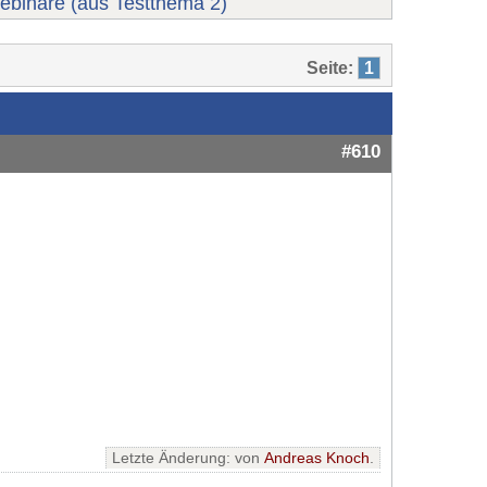
ebinare (aus Testthema 2)
Seite:
1
#610
Letzte Änderung: von
Andreas Knoch
.