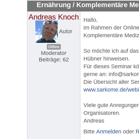
Ernährung / Komplementäre Me
Andreas Knoch
Hallo,
im Rahmen der Online
Autor
Komplementäre Medizi
Offline
So möchte ich auf das
Moderator
Hübner hinweisen.
Beiträge: 62
Für dieses Seminar k
gerne an:
info@sarko
Die Übersicht aller Sem
www.sarkome.de/webin
Viele gute Anregunge
Organisatoren.
Andreas
Bitte
Anmelden
oder
R