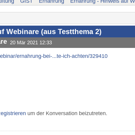
iftung
GIST
Ernährung
Ernährung - Hinweis auf W
uf Webinare (aus Testthema 2)
are
20 Mär 2021 12:33
inar/ernahrung-bei-...te-ich-achten/329410
egistrieren
um der Konversation beizutreten.