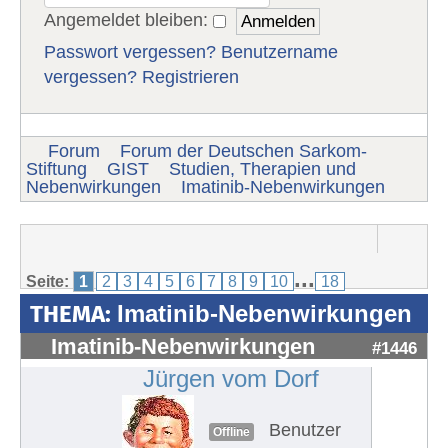
Angemeldet bleiben:
Passwort vergessen?
Benutzername
vergessen?
Registrieren
Forum
Forum der Deutschen Sarkom-
Stiftung
GIST
Studien, Therapien und
Nebenwirkungen
Imatinib-Nebenwirkungen
...
Seite:
1
2
3
4
5
6
7
8
9
10
18
THEMA:
Imatinib-Nebenwirkungen
Imatinib-Nebenwirkungen
#1446
Jürgen vom Dorf
Benutzer
Offline