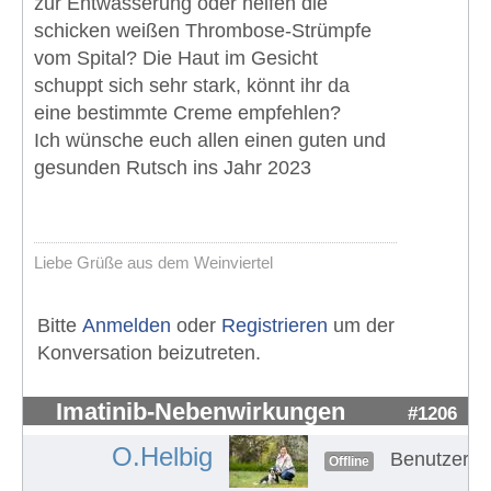
zur Entwässerung oder helfen die
schicken weißen Thrombose-Strümpfe
vom Spital? Die Haut im Gesicht
schuppt sich sehr stark, könnt ihr da
eine bestimmte Creme empfehlen?
Ich wünsche euch allen einen guten und
gesunden Rutsch ins Jahr 2023
Liebe Grüße aus dem Weinviertel
Bitte
Anmelden
oder
Registrieren
um der
Konversation beizutreten.
Imatinib-Nebenwirkungen
#1206
O.Helbig
Benutzer
Offline