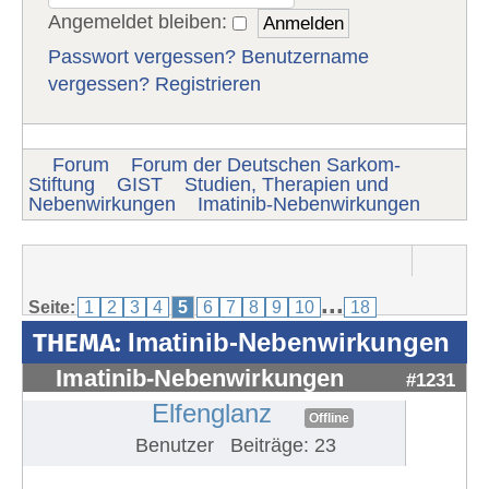
Angemeldet bleiben:
Passwort vergessen?
Benutzername
vergessen?
Registrieren
Forum
Forum der Deutschen Sarkom-
Stiftung
GIST
Studien, Therapien und
Nebenwirkungen
Imatinib-Nebenwirkungen
...
Seite:
1
2
3
4
5
6
7
8
9
10
18
THEMA:
Imatinib-Nebenwirkungen
Imatinib-Nebenwirkungen
#1231
Elfenglanz
Offline
Benutzer
Beiträge: 23