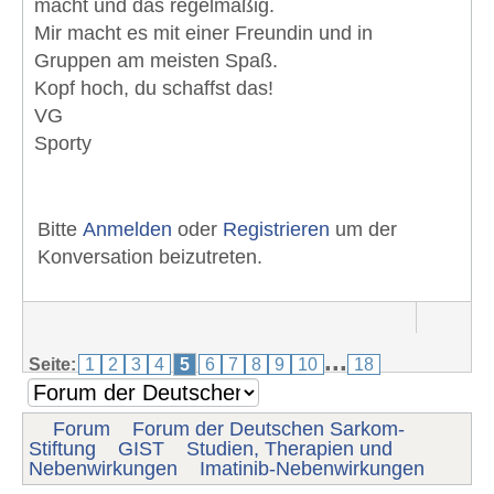
macht und das regelmäßig.
Mir macht es mit einer Freundin und in
Gruppen am meisten Spaß.
Kopf hoch, du schaffst das!
VG
Sporty
Bitte
Anmelden
oder
Registrieren
um der
Konversation beizutreten.
...
Seite:
1
2
3
4
5
6
7
8
9
10
18
Forum
Forum der Deutschen Sarkom-
Stiftung
GIST
Studien, Therapien und
Nebenwirkungen
Imatinib-Nebenwirkungen