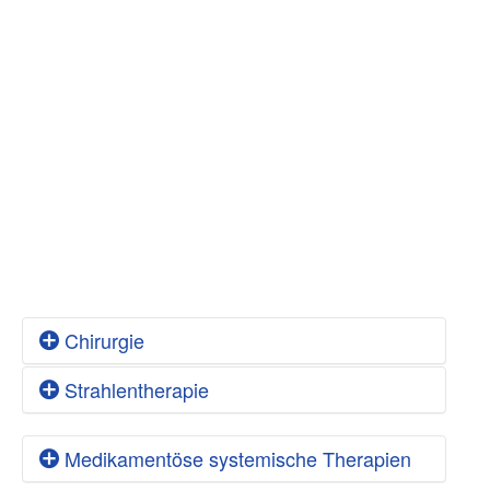
Chirurgie
Strahlentherapie
Lokales Therapieverfahren
Die Operation
Medikamentöse systemische Therapien
Lokales Therapieverfahren
Resektion
(
)