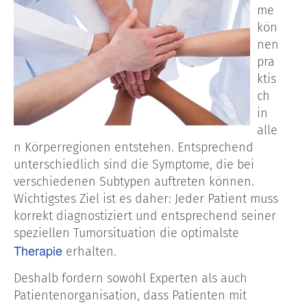
me
kön
nen
pra
ktis
ch
in
alle
n Körperregionen entstehen. Entsprechend
unterschiedlich sind die Symptome, die bei
verschiedenen Subtypen auftreten können.
Wichtigstes Ziel ist es daher: Jeder Patient muss
korrekt diagnostiziert und entsprechend seiner
speziellen Tumorsituation die optimalste
Therapie
erhalten.
Deshalb fordern sowohl Experten als auch
Patientenorganisation, dass Patienten mit