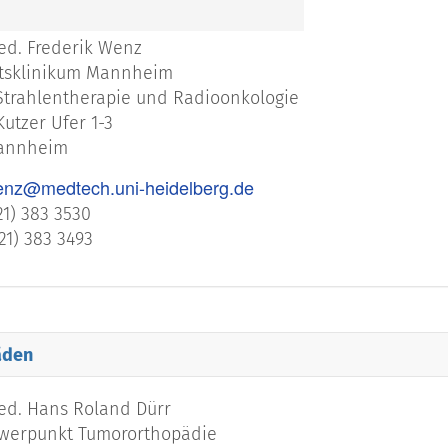
med. Frederik Wenz
ätsklinikum Mannheim
 Strahlentherapie und Radioonkologie
utzer Ufer 1-3
Mannheim
wenz@medtech.uni-heidelberg.de
21) 383 3530
621) 383 3493
äden
med. Hans Roland Dürr
hwerpunkt Tumororthopädie