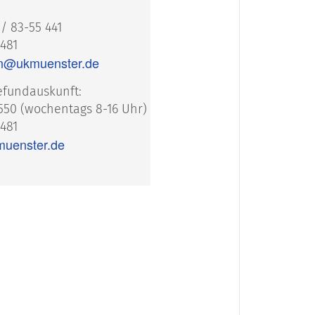
/ 83-55 441
 481
n@ukmuenster.de
efundauskunft:
 550 (wochentags 8-16 Uhr)
 481
muenster.de