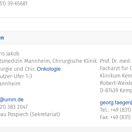
551) 39-65681
en
ens Jakob
ätsmedizin Mannheim, Chirurgische Klinik
Prof. Dr. med
Onkologie
Facharzt für 
urgie und Chir.
Klinikum Ke
tzer-Ufer 1-3
Robert-Weixle
Mannheim
D-87439 Kem
ob@umm.de
georg.taeger
621) 383 2047
Tel.: +49 (831
rau Pospiech (Sekretariat)
Fax: +49 (831)