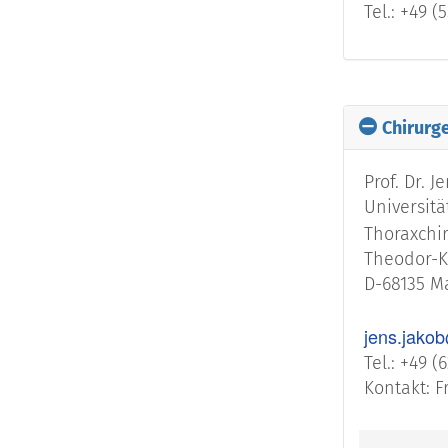
Tel.: +49 (
Chirurg
Prof. Dr. J
Universit
Thoraxchir
Theodor-Ku
D-68135 
jens.jak
Tel.: +49 (
Kontakt: F