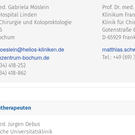
med. Gabriela Möslein
Prof. Dr. med
-Hospital Linden
Klinikum Fran
Chirurgie und Koloproktologie
Klinik für Chi
5
Gotenstraße 
Bochum
D-65929 Frank
oeslein@helios-kliniken.de
matthias.sch
mzentrum-bochum.de
Tel.: +49 (69)
234) 418-252
234) 418-862
ntherapeuten
med. Jürgen Debus
che Universitätsklinik