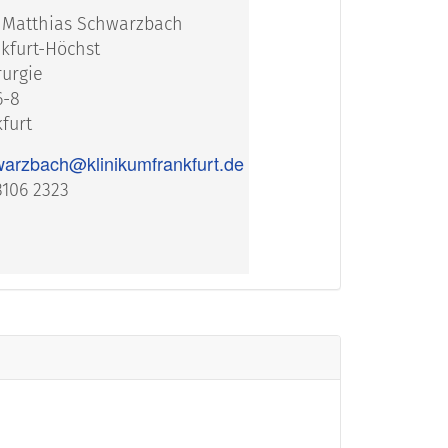
. Matthias Schwarzbach
kfurt-Höchst
rurgie
6-8
furt
warzbach@klinikumfrankfurt.de
 3106 2323