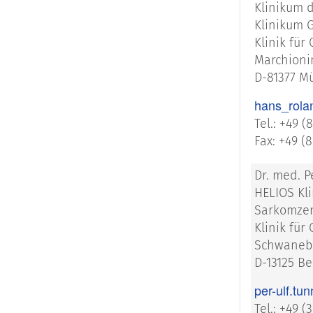
Klinikum 
Klinikum 
Klinik für
Marchionin
D-81377 M
hans_rola
Tel.: +49 (
Fax: +49 (
Dr. med. P
HELIOS Kl
Sarkomzen
Klinik fü
Schwanebe
D-13125 Be
per-ulf.tu
Tel.: +49 