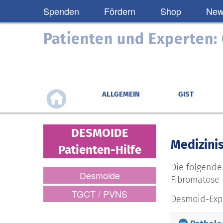
Spenden
Fördern
Shop
News
Patienten und Experten
ALLGEMEIN
GIST
DESMOIDE
Medizini
Patienten-Hilfe
Die folgende
Desmoide
Fibromatose 
TGCT / PVNS
Desmoid-Expe