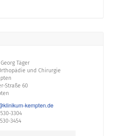
. Georg Täger
Orthopädie und Chirurgie
mpten
r-Straße 60
pten
@klinikum-kempten.de
) 530-3304
 530-3454