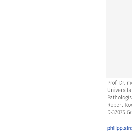
Prof. Dr. m
Universit
Pathologis
Robert-Ko
D-37075 G
philipp.st