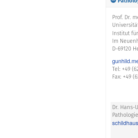
Patholo
Prof. Dr. 
Universitä
Institut fü
Im Neuenh
D-69120 H
gunhild.m
Tel: +49 (
Fax: +49 (6
Dr. Hans-U
Pathologi
schildhau