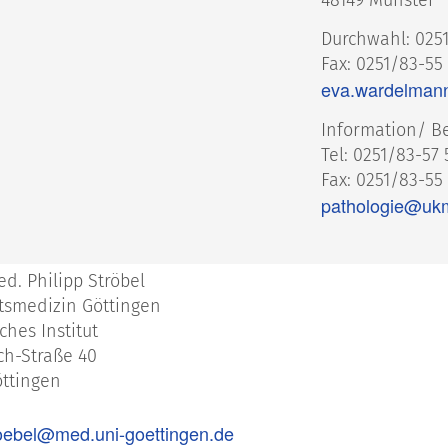
48149 Münster
Durchwahl: 0251
Fax: 0251/83-55
eva.wardelman
Information/ B
Tel: 0251/83-57
Fax: 0251/83-55
pathologie@uk
ed. Philipp Ströbel
ätsmedizin Göttingen
ches Institut
ch-Straße 40
öttingen
roebel@med.uni-goettingen.de