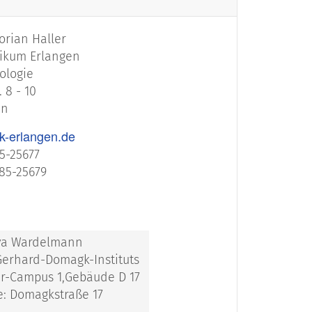
lorian Haller
nikum Erlangen
hologie
 8 - 10
en
uk-erlangen.de
85-25677
 85-25679
 Eva Wardelmann
Gerhard-Domagk-Instituts
er-Campus 1,Gebäude D 17
e: Domagkstraße 17