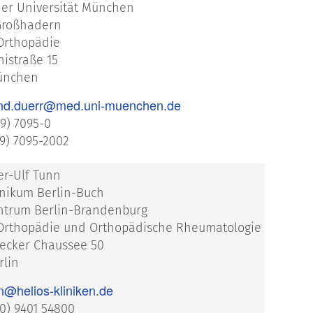
der Universität München
Großhadern
 Orthopädie
istraße 15
ünchen
nd.duerr@med.uni-muenchen.de
89) 7095-0
89) 7095-2002
er-Ulf Tunn
inikum Berlin-Buch
trum Berlin-Brandenburg
r Orthopädie und Orthopädische Rheumatologie
cker Chaussee 50
rlin
nn@helios-kliniken.de
(30) 9401 54800