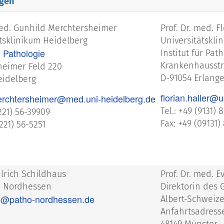
gen
med. Gunhild Merchtersheimer
Prof. Dr. med. F
tsklinikum Heidelberg
Universitätskli
Pathologie
Institut für Pat
r
Krankenhausstr.
eimer Feld 220
D-91054 Erlang
eidelberg
florian.haller@
erchtersheimer@med.uni-heidelberg.de
Tel.: +49 (9131) 
6221) 56-39909
Fax: +49 (09131)
221) 56-5251
lrich Schildhaus
Prof. Dr. med.
e Nordhessen
Direktorin des 
s@patho-nordhessen.de
Albert-Schweiz
Anfahrtsadress