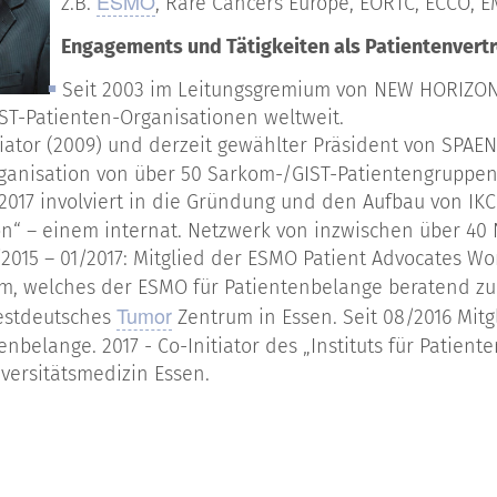
ESMO
z.B.
, Rare Cancers Europe, EORTC, ECCO, 
Engagements und Tätigkeiten als Patientenvertr
Seit 2003 im Leitungsgremium von NEW HORIZONS
IST-Patienten-Organisationen weltweit.
tiator (2009) und derzeit gewählter Präsident von SPAEN
ganisation von über 50 Sarkom-/GIST-Patientengruppen
2017 involviert in die Gründung und den Aufbau von IKC
on“ – einem internat. Netzwerk von inzwischen über 40
2015 – 01/2017: Mitglied der ESMO Patient Advocates W
, welches der ESMO für Patientenbelange beratend zur
Tumor
stdeutsches
Zentrum in Essen. Seit 08/2016 Mitg
enbelange. 2017 - Co-Initiator des „Instituts für Patie
versitätsmedizin Essen.