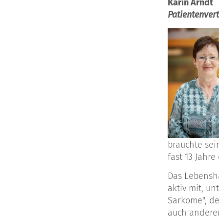
Karin Arndt
Patientenver
brauchte sein
fast 13 Jahr
Das Lebensha
aktiv mit, u
Sarkome", d
auch anderen