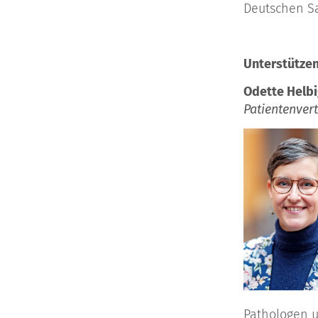
Deutschen S
Unterstützen
Odette Helb
Patientenvert
Pathologen u