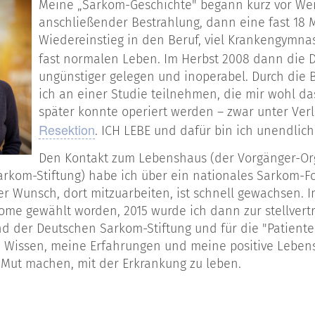
Meine „Sarkom-Geschichte" begann kurz vor Weih
anschließender Bestrahlung, dann eine fast 18 M
Wiedereinstieg in den Beruf, viel Krankengymna
fast normalen Leben. Im Herbst 2008 dann die 
ungünstiger gelegen und inoperabel. Durch di
ich an einer Studie teilnehmen, die mir wohl da
später konnte operiert werden – zwar unter Ver
Resektion
. ICH LEBE und dafür bin ich unendlic
Den Kontakt zum Lebenshaus (der Vorgänger-Orga
arkom-Stiftung) habe ich über ein nationales Sarkom-
Der Wunsch, dort mitzuarbeiten, ist schnell gewachsen. I
ome gewählt worden, 2015 wurde ich dann zur stellvert
nd der Deutschen Sarkom-Stiftung und für die "Patiente
 Wissen, meine Erfahrungen und meine positive Leben
 Mut machen, mit der Erkrankung zu leben.