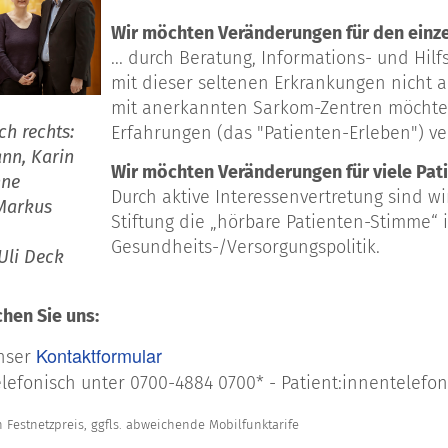
Wir möchten Veränderungen für den einze
... durch Beratung, Informations- und Hil
mit dieser seltenen Erkrankungen nicht a
mit anerkannten Sarkom-Zentren möchten
ch rechts:
Erfahrungen (das "Patienten-Erleben") ve
nn, Karin
Wir möchten Veränderungen für viele Pati
nne
Durch aktive Interessenvertretung sind w
Markus
Stiftung die „hörbare Patienten-Stimme“
Gesundheits-/Versorgungspolitik.
Uli Deck
chen Sie uns:
Kontaktformular
nser
lefonisch unter 0700-4884 0700* - Patient:innentelefon
 Festnetzpreis, ggfls. abweichende Mobilfunktarife