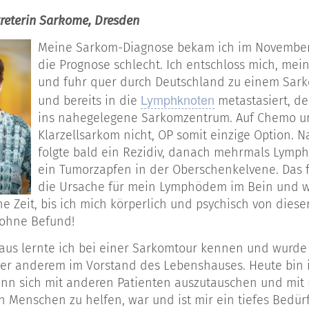
treterin Sarkome, Dresden
Meine Sarkom-Diagnose bekam ich im November 2
die Prognose schlecht. Ich entschloss mich, me
und fuhr quer durch Deutschland zu einem Sark
Lymphknoten
und bereits in die
metastasiert, de
ins nahegelegene Sarkomzentrum. Auf Chemo un
Klarzellsarkom nicht, OP somit einzige Option. N
folgte bald ein Rezidiv, danach mehrmals Lymp
ein Tumorzapfen in der Oberschenkelvene. Das f
die Ursache für mein Lymphödem im Bein und wi
e Zeit, bis ich mich körperlich und psychisch von diesen
e ohne Befund!
us lernte ich bei einer Sarkomtour kennen und wurde M
nter anderem im Vorstand des Lebenshauses. Heute bin i
enn sich mit anderen Patienten auszutauschen und mi
 Menschen zu helfen, war und ist mir ein tiefes Bedür