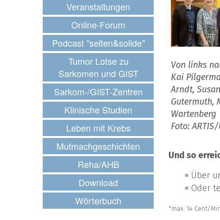
Veranstaltungen
Online-Forum
Podcast "selten&solide"
Tumor Lotse zu
Von links na
Sarkomen und GIST
Kai Pilgerma
Arndt, Susa
Sarkom-/GIST-Zentren
Gutermuth, 
Klinische Studien
Wartenberg
Foto: ARTIS/
Leben mit Krebs
Mutmachgeschichten
Und so errei
Reha/AHB
Über u
Download
Oder te
Wörterbuch
*max. 14 Cent/Min