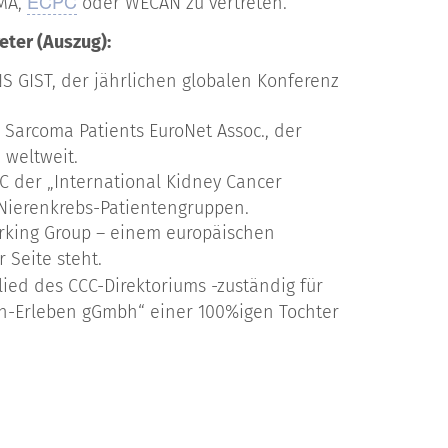
ECPC
EMA,
oder WECAN zu vertreten.
eter (Auszug):
 GIST, der jährlichen globalen Konferenz
 Sarcoma Patients EuroNet Assoc., der
 weltweit.
C der „International Kidney Cancer
 Nierenkrebs-Patientengruppen.
orking Group – einem europäischen
 Seite steht.
lied des CCC-Direktoriums -zuständig für
nten-Erleben gGmbh“ einer 100%igen Tochter