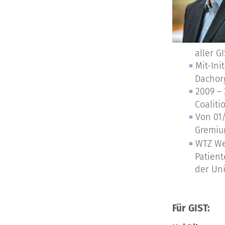
aller G
Mit-Ini
Dachor
2009 – 
Coaliti
Von 01/
Gremium
WTZ We
Patient
der Uni
Für GIST: