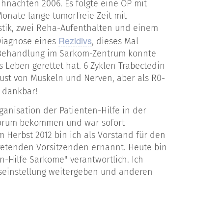
nachten 2006. Es folgte eine OP mit
onate lange tumorfreie Zeit mit
stik, zwei Reha-Aufenthalten und einem
Rezidivs
Diagnose eines
, dieses Mal
e Behandlung im Sarkom-Zentrum konnte
s Leben gerettet hat. 6 Zyklen Trabectedin
lust von Muskeln und Nerven, aber als R0-
h dankbar!
nisation der Patienten-Hilfe in der
Forum bekommen und war sofort
m Herbst 2012 bin ich als Vorstand für den
retenden Vorsitzenden ernannt. Heute bin
n-Hilfe Sarkome" verantwortlich. Ich
seinstellung weitergeben und anderen