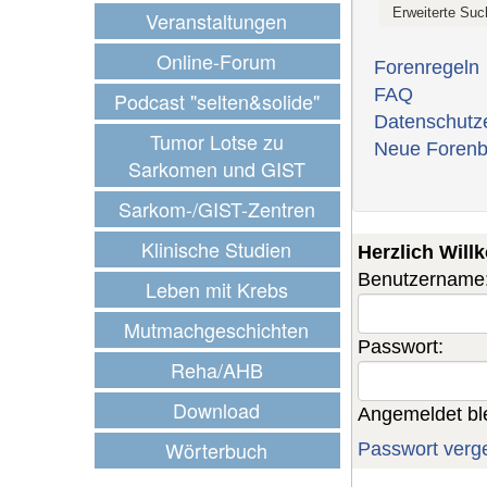
Veranstaltungen
Online-Forum
Forenregeln
FAQ
Podcast "selten&solide"
Datenschutz
Tumor Lotse zu
Neue Forenb
Sarkomen und GIST
Sarkom-/GIST-Zentren
Klinische Studien
Herzlich Wil
Benutzername
Leben mit Krebs
Mutmachgeschichten
Passwort:
Reha/AHB
Download
Angemeldet bl
Wörterbuch
Passwort verg