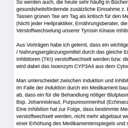
So werden auch, die heute sehr häufig in Bücher
gesundsheitsfördernde zusätzliche Einnahme z.
Tassen grünen Tee am Tag als kritisch für den 
(Nicht jeder Heilpraktiker, Ernährungsberater, d
Verstoffwechselung unserer Tyrosin Kinase Inhibi
Aus Vorträgen habe ich gelernt, dass ein wichtige
/ Nahrungsergänzungsmittel durch das gleiche E
Inhibitoren (TKI) verstoffwechselt werden bzw. d
wird dabei das Isoenzym CYP3A4 aus dem Cyt
Man unterscheidet zwischen Induktion und Inhibit
Im Falle der
Induktion
durch ein Medikament baut
ab, dass ein für die Behandlung nötiger Blutplasm
Bsp. Johanniskraut, Purpuresonnenhut (Echinacae
Eine
Inhibition
hat zur Folge, dass bestimmte Me
verstoffwechselt werden, nicht mehr abgebaut w
einer Erhöhung des Medikamentenspiegels und s