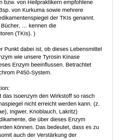
n bzw. von Heilpraktikern empfohlene
 Bsp. von Kurkuma sowie mehrere
Medikamentenspiegel der TKIs genannt.
ie Bücher, … kennen die
toren (TKIs). )
r Punkt dabei ist, ob dieses Lebensmittel
nzym wie unsere Tyrosin Kinase
ieses Enzym beeinflussen. Betrachtet
ochrom P450-System.
ion:
 das Isoenzym den Wirkstoff so rasch
aspiegel nicht erreicht werden kann. (z.
), Ingwer, Knoblauch, Lakritz)
dikamente, die über dieses Enzym
erden können. Das bedeutet, dass es zu
omit auch der Verstärkung der