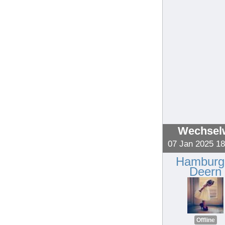
Wechselw
07 Jan 2025 18
Hamburg
Deern
Offline