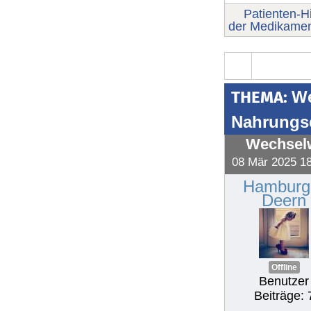
Patienten-Hi
der Medikamen
THEMA:
We
Nahrungs
Wechselw
08 Mär 2025 1
Hamburg
Deern
Offline
Benutzer
Beiträge: 