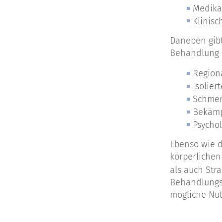
Medika
Klinisc
Daneben gibt
Behandlung e
Region
Isolier
Schmer
Bekämp
Psycho
Ebenso wie d
körperlichen
als auch Str
Behandlungsr
mögliche Nut