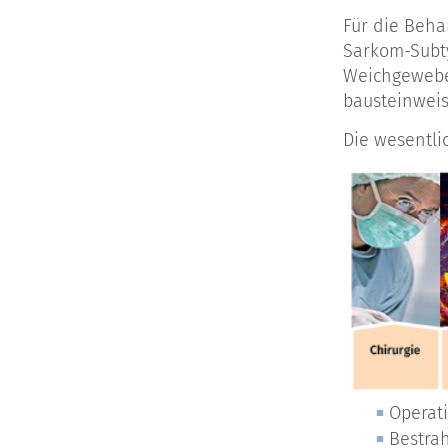
Für die Beh
Sarkom-Subty
Weichgewebes
bausteinweis
Die wesentl
Operat
Bestra