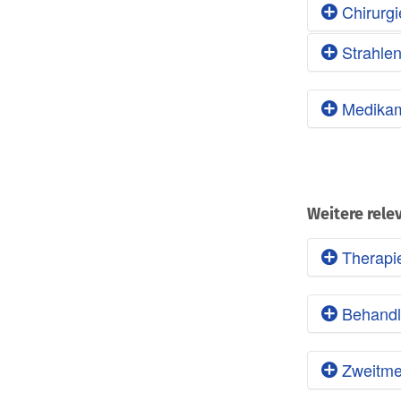
Chirurgi
Strahlen
Lokales Th
Medikam
Lokales Ther
Welche med
gehören:
Zulas
Weitere rele
Verf
Therapi
aus k
Erfa
Die Zukunf
Stad
Behandlu
Weichgeweb
Mögl
oder Kapse
aussc
heißt: Pat
Zweitme
Die 
vora