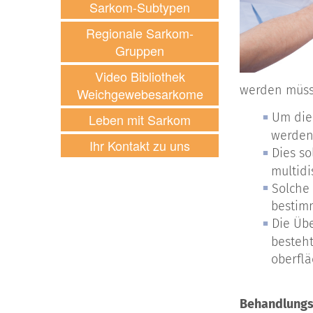
Sarkom-Subtypen
Regionale Sarkom-
Gruppen
Video Bibliothek
werden müss
Weichgewebesarkome
Um die
Leben mit Sarkom
werden
Ihr Kontakt zu uns
Dies s
multidi
Solche 
bestim
Die Üb
besteht
oberfl
Behandlungs