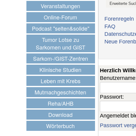
Veranstaltungen
Online-Forum
Forenregeln
FAQ
Podcast "selten&solide"
Datenschutz
Tumor Lotse zu
Neue Forenb
Sarkomen und GIST
Sarkom-/GIST-Zentren
Klinische Studien
Herzlich Wil
Benutzername
Leben mit Krebs
Mutmachgeschichten
Passwort:
Reha/AHB
Download
Angemeldet bl
Wörterbuch
Passwort verg